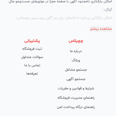
امکان بارگذاری نامحدود آگهی با صفحه مجزا در موتورهای جست‌وجو مثل
گوگل؛
امکان بارگذاری ویدئو 100 ثانیه‌ای برای هر آگهی روی سرور چچیلاس؛
گالری تصاویر محصول؛
مشاهده بیشتر
امکان دسته‌بندی آگهی‌ها
چچیلاس
پشتیبانی
پشتیبانی حرفه‌ای را هم به سبد خدماتش اضافه کرده است. چچیلاس با
ثبت فروشگاه
درباره ما
امکان پشتیبان اختصاصی به محض ورود هر کسب‌وکار، نظارت، تحلیل
سوالات متداول
وکمک پشتیبان‌ها در تولید محتوا و سئونویسی به کسب‌وکارها شرایط را
وبلاگ
تماس با ما
طوری فراهم کرده که تا الان کسب‌وکارهای فعال در چچیلاس با کلمات
جستجو مشاغل
تعرفه‌ها
کلیدی بسیار خوبی رتبه دریافت کرده و بازخورد‌های بسیار خوبی گرفته‌اند.
جستجو آگهی
طی تماس‌های دوره‌ای پشتیبان‌ها (هر 45 روز تا 60 روز یک‌بار)، صاحبین
شرایط و قوانین و مقررات
کسب‌وکارها با دریافت گزارش عملکردشان، در جریان کارهای انجام شده قرار
راهنمای مدیریت فروشگاه
می‌گیرند.
راهنمای درگاه پرداخت امن
کدام کسب و کارها در چچیلاس میتوانند خود و محصولاتشان را