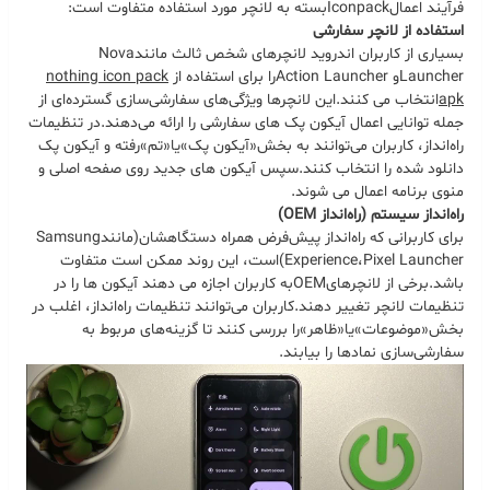
فرآیند اعمال
Iconpack
بسته به لانچر مورد استفاده متفاوت است
:
استفاده از لانچر سفارشی
بسیاری از کاربران اندروید لانچرهای شخص ثالث مانند
Nova
Launcher
و
Action Launcher
را برای استفاده از
nothing icon pack
apk
انتخاب می کنند
.
این لانچرها ویژگی‌های سفارشی‌سازی گسترده‌ای از
جمله توانایی اعمال آیکون پک های سفارشی را ارائه می‌دهند
.
در تنظیمات
راه‌انداز، کاربران می‌توانند به بخش
«
آیکون پک
»
یا
«
تم
»
رفته و آیکون پک
دانلود شده را انتخاب کنند
.
سپس آیکون های جدید روی صفحه اصلی و
منوی برنامه اعمال می شوند
.
راه‌انداز سیستم (راه‌انداز OEM)
برای کاربرانی که راه‌انداز پیش‌فرض همراه دستگاهشان
(
مانند
Samsung
Pixel Launcher)
،
Experience
است، این روند ممکن است متفاوت
باشد
.
برخی از لانچرهای
OEM
به کاربران اجازه می دهند آیکون ها را در
تنظیمات لانچر تغییر دهند
.
کاربران می‌توانند تنظیمات راه‌انداز، اغلب در
بخش
«
موضوعات
»
یا
«
ظاهر
»
را بررسی کنند تا گزینه‌های مربوط به
سفارشی‌سازی نمادها را بیابند
.