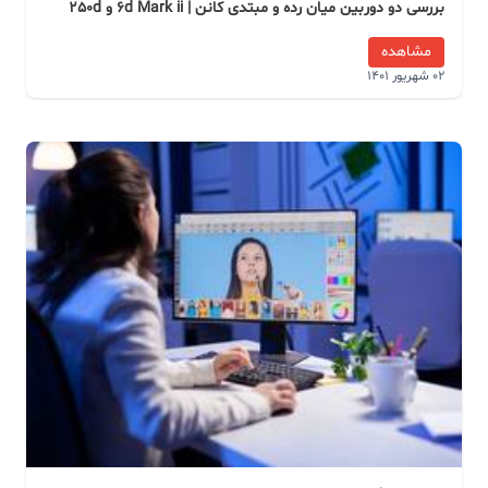
بررسی دو دوربین میان رده و مبتدی کانن | 6d Mark ii و 250d
مشاهده
02 شهریور 1401