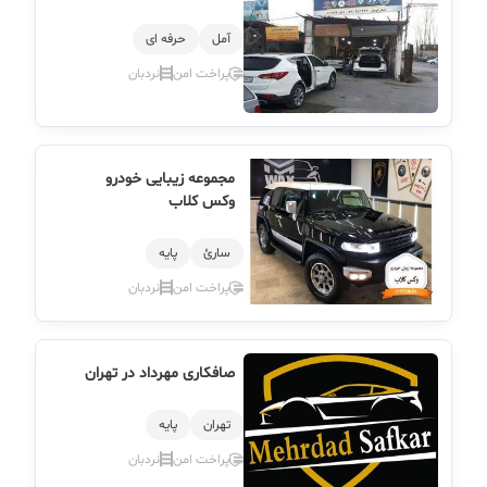
آمل
حرفه ای
پراخت امن
نردبان
مجموعه زیبایی خودرو
وکس کلاب
سارئ
پایه
پراخت امن
نردبان
صافکاری مهرداد در تهران
تهران
پایه
پراخت امن
نردبان