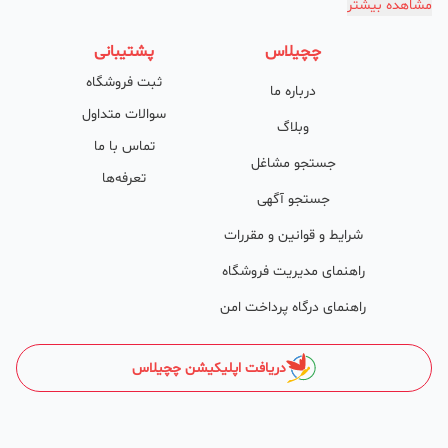
مشاهده بیشتر
امکان دسته‌بندی آگهی‌ها
چچیلاس
پشتیبانی
پشتیبانی حرفه‌ای را هم به سبد خدماتش اضافه کرده است. چچیلاس با
ثبت فروشگاه
درباره ما
امکان پشتیبان اختصاصی به محض ورود هر کسب‌وکار، نظارت، تحلیل
سوالات متداول
وکمک پشتیبان‌ها در تولید محتوا و سئونویسی به کسب‌وکارها شرایط را
وبلاگ
تماس با ما
طوری فراهم کرده که تا الان کسب‌وکارهای فعال در چچیلاس با کلمات
جستجو مشاغل
تعرفه‌ها
کلیدی بسیار خوبی رتبه دریافت کرده و بازخورد‌های بسیار خوبی گرفته‌اند.
جستجو آگهی
طی تماس‌های دوره‌ای پشتیبان‌ها (هر 45 روز تا 60 روز یک‌بار)، صاحبین
شرایط و قوانین و مقررات
کسب‌وکارها با دریافت گزارش عملکردشان، در جریان کارهای انجام شده قرار
راهنمای مدیریت فروشگاه
می‌گیرند.
راهنمای درگاه پرداخت امن
کدام کسب و کارها در چچیلاس میتوانند خود و محصولاتشان را
معرفی کنند؟
دریافت اپلیکیشن چچیلاس
در واقع میتوان گفت تمامی کسب و کارهای مجاز در ایران و آنهایی که
طابع قوانین ایران هستند میتوانند کسب و کارو محصولاتشان را معرفی
کنند .