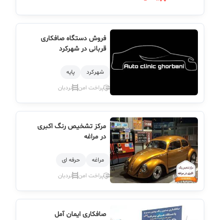
فروش دستگاه صافکاری
قربانی در شهرکرد
شهركرد
پایه
پراخت امن
نردبان
مرکز تشخیص رنگ اکبری
در مراغه
مراغه
حرفه ای
پراخت امن
نردبان
صافکاری ایمان آمل