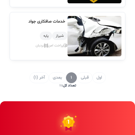
خدمات صافکاری جواد
شیراز
پایه
پراخت امن
نردبان
اول
قبلی
1
بعدی
آخر (1)
تعداد کل:
11