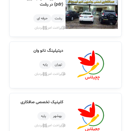
(pdr) در رشت
رشت
حرفه ای
پراخت امن
نردبان
دیتیلینگ نانو وان
تهران
پایه
پراخت امن
نردبان
کلینیک تخصصی صافکاری
بهشهر
پایه
پراخت امن
نردبان