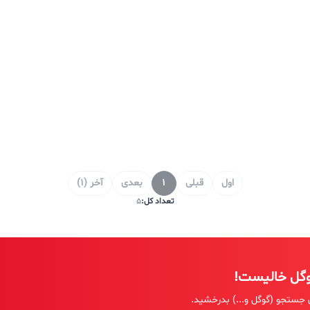
اول
قبلی
1
بعدی
آخر (1)
تعداد کل:
5
وگل خالیست!
 جستجو (گوگل و...) بدرخشید.