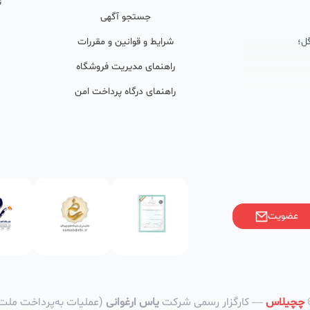
ت
جستجو آگهی
ل؛
شرایط و قوانین و مقررات
راهنمای مدیریت فروشگاه
راهنمای درگاه پرداخت امن
ان پشتیبان
ولید محتوا و
ی فعال در
خوبی گرفته‌اند.
عضویت
ر)، صاحبین کسب‌وکارها با
فی کنند؟
وانین ایران
چچیلاس
— کارگزار رسمی شرکت
یاس ارغوانی
(عملیات به‌پرداخت ملت