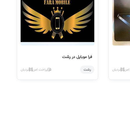
فرا موبایل در رشت
امن
نردبان
رشت
پراخت امن
نردبان