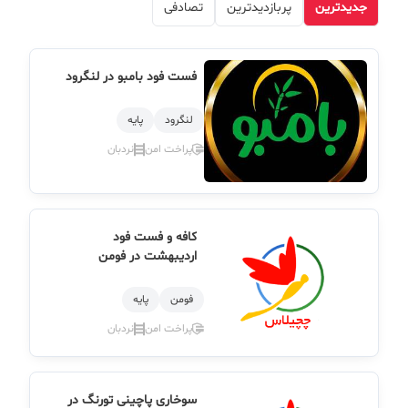
جدیدترین
پربازدیدترین
تصادفی
فست فود بامبو در لنگرود
لنگرود
پایه
پراخت امن
نردبان
کافه و فست فود
اردیبهشت در فومن
فومن
پایه
پراخت امن
نردبان
سوخاری پاچینی تورنگ در