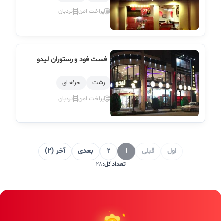
پراخت امن
نردبان
فست فود و رستوران لیدو
رشت
حرفه ای
پراخت امن
نردبان
اول
قبلی
1
2
بعدی
آخر (2)
تعداد کل:
28