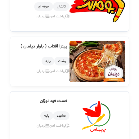
کاشان
حرفه ای
پراخت امن
نردبان
پیتزا آفتاب ( بلوار دیلمان )
رشت
پایه
پراخت امن
نردبان
فست فود نوژان
مشهد
پایه
پراخت امن
نردبان