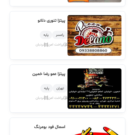
پیتزا تنوری دلانو
رامسر
پایه
پراخت امن
نردبان
پیتزا عمو رضا خمین
تهران
پایه
پراخت امن
نردبان
اسمال فود بومرنگ