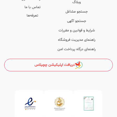
وکمک پشتیبان‌ها در تولید محتوا و سئونویسی به کسب‌وکارها شرایط را
وبلاگ
تماس با ما
طوری فراهم کرده که تا الان کسب‌وکارهای فعال در چچیلاس با کلمات
جستجو مشاغل
تعرفه‌ها
کلیدی بسیار خوبی رتبه دریافت کرده و بازخورد‌های بسیار خوبی گرفته‌اند.
جستجو آگهی
طی تماس‌های دوره‌ای پشتیبان‌ها (هر 45 روز تا 60 روز یک‌بار)، صاحبین
شرایط و قوانین و مقررات
کسب‌وکارها با دریافت گزارش عملکردشان، در جریان کارهای انجام شده قرار
راهنمای مدیریت فروشگاه
می‌گیرند.
راهنمای درگاه پرداخت امن
کدام کسب و کارها در چچیلاس میتوانند خود و محصولاتشان را
معرفی کنند؟
دریافت اپلیکیشن چچیلاس
در واقع میتوان گفت تمامی کسب و کارهای مجاز در ایران و آنهایی که
طابع قوانین ایران هستند میتوانند کسب و کارو محصولاتشان را معرفی
کنند .
ساختمان‌سازی و دکوراسیون
انواع مصالح ساختمانی از قبیل: شن‌، ماسه، پوکه معدنی، سیمان، گچ،
آجر،بلوک، آهن و میل‌گرد و ورق‌آلات، کاشی و سرامیک، موزاییک،