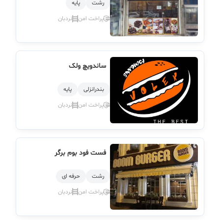
رشت
پایه
پراخت امن
نردبان
ساندویچ ولک
بندرانزلی
پایه
پراخت امن
نردبان
فست فود بوم برگر
رشت
حرفه ای
پراخت امن
نردبان