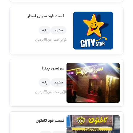
فست فود سیتی استار
مشهد
پایه
پراخت امن
نردبان
سرزمین پیتزا
مشهد
پایه
پراخت امن
نردبان
فست فود تافتون