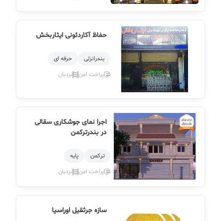
حفاظ آکاردئونی ایثاربخش
بندرانزلی
حرفه ای
پراخت امن
نردبان
اجرا نمای جوشکاری سقالی
در بندرترکمن
تركمن
پایه
پراخت امن
نردبان
سازه جرثقیل اوراسیا