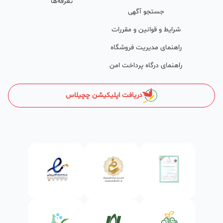
تعرفه‌ها
کلیدی بسیار خوبی رتبه دریافت کرده و بازخورد‌های بسیار خوبی گرفته‌اند.
جستجو آگهی
طی تماس‌های دوره‌ای پشتیبان‌ها (هر 45 روز تا 60 روز یک‌بار)، صاحبین
شرایط و قوانین و مقررات
کسب‌وکارها با دریافت گزارش عملکردشان، در جریان کارهای انجام شده قرار
راهنمای مدیریت فروشگاه
می‌گیرند.
راهنمای درگاه پرداخت امن
کدام کسب و کارها در چچیلاس میتوانند خود و محصولاتشان را
معرفی کنند؟
دریافت اپلیکیشن چچیلاس
در واقع میتوان گفت تمامی کسب و کارهای مجاز در ایران و آنهایی که
طابع قوانین ایران هستند میتوانند کسب و کارو محصولاتشان را معرفی
کنند .
ساختمان‌سازی و دکوراسیون
انواع مصالح ساختمانی از قبیل: شن‌، ماسه، پوکه معدنی، سیمان، گچ،
آجر،بلوک، آهن و میل‌گرد و ورق‌آلات، کاشی و سرامیک، موزاییک،
سازه‌های فلزی، تیرچه، حلب، سنگ‌های ساختمانی، پارکت و