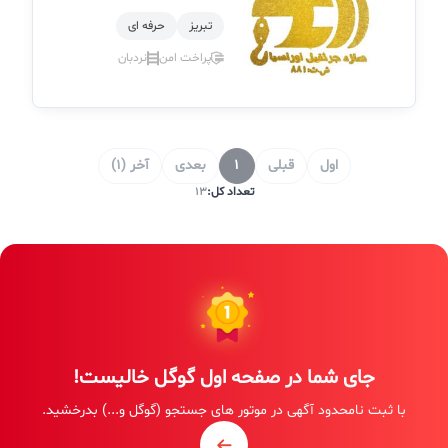
تبریز
حرفه ای
پراخت امن
نردبان
اول
قبلی
1
بعدی
آخر (1)
تعداد کل:
13
جای شما در صفحه اول گوگل خالیست!
با ثبت نامحدود آگهی در موتور های جستجو (گوگل و...) بدرخشید.