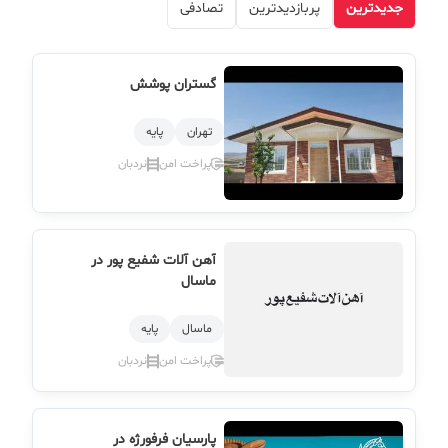
جدیدترین
پربازدیدترین
تصادفی
گستران پوشش
تهران
پایه
پراخت امن
نردبان
آهن آلات شفیع پور در
ماسال
ماسال
پایه
پراخت امن
نردبان
پارسیان فرفورژه در