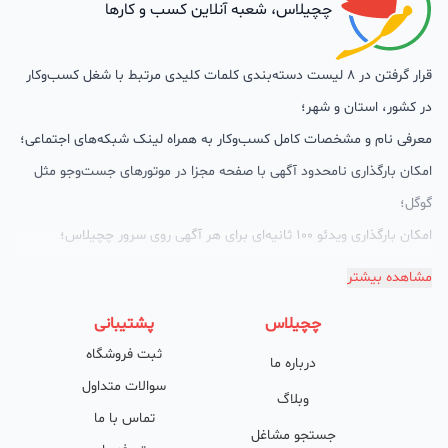
چچیلاس، شعبه آنلاین کسب و کارها
قرار گرفتن در 8 لیست دسته‌بندی کلمات کلیدی مرتبط با شغل کسب‌وکار
در کشور، استان و شهر؛
معرفی نام و مشخصات کامل کسب‌وکار به همراه لینک شبکه‌های اجتماعی؛
امکان بارگذاری نامحدود آگهی با صفحه مجزا در موتورهای جست‌وجو مثل
گوگل؛
امکان بارگذاری ویدئو 100 ثانیه‌ای برای هر آگهی روی سرور چچیلاس؛
گالری تصاویر محصول؛
مشاهده بیشتر
امکان دسته‌بندی آگهی‌ها
چچیلاس
پشتیبانی
پشتیبانی حرفه‌ای را هم به سبد خدماتش اضافه کرده است. چچیلاس با
ثبت فروشگاه
درباره ما
امکان پشتیبان اختصاصی به محض ورود هر کسب‌وکار، نظارت، تحلیل
سوالات متداول
وکمک پشتیبان‌ها در تولید محتوا و سئونویسی به کسب‌وکارها شرایط را
وبلاگ
تماس با ما
طوری فراهم کرده که تا الان کسب‌وکارهای فعال در چچیلاس با کلمات
جستجو مشاغل