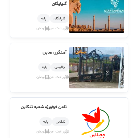
گلپایگان
گلپایگان
پایه
پراخت امن
نردبان
آهنگری صابن
چالوس
پایه
پراخت امن
نردبان
ثامن فرفورژه شعبه تنکابن
تنكابن
پایه
پراخت امن
نردبان