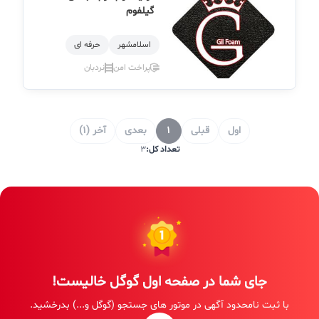
گیلفوم
اسلامشهر
حرفه ای
پراخت امن
نردبان
اول
قبلی
1
بعدی
آخر (1)
تعداد کل:
3
جای شما در صفحه اول گوگل خالیست!
با ثبت نامحدود آگهی در موتور های جستجو (گوگل و...) بدرخشید.