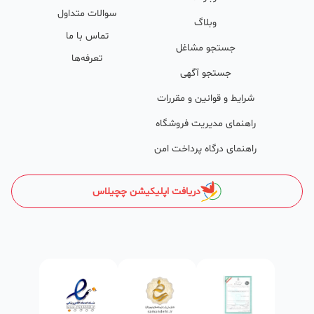
سوالات متداول
وکمک پشتیبان‌ها در تولید محتوا و سئونویسی به کسب‌وکارها شرایط را
وبلاگ
تماس با ما
طوری فراهم کرده که تا الان کسب‌وکارهای فعال در چچیلاس با کلمات
جستجو مشاغل
تعرفه‌ها
کلیدی بسیار خوبی رتبه دریافت کرده و بازخورد‌های بسیار خوبی گرفته‌اند.
جستجو آگهی
طی تماس‌های دوره‌ای پشتیبان‌ها (هر 45 روز تا 60 روز یک‌بار)، صاحبین
شرایط و قوانین و مقررات
کسب‌وکارها با دریافت گزارش عملکردشان، در جریان کارهای انجام شده قرار
راهنمای مدیریت فروشگاه
می‌گیرند.
راهنمای درگاه پرداخت امن
کدام کسب و کارها در چچیلاس میتوانند خود و محصولاتشان را
معرفی کنند؟
دریافت اپلیکیشن چچیلاس
در واقع میتوان گفت تمامی کسب و کارهای مجاز در ایران و آنهایی که
طابع قوانین ایران هستند میتوانند کسب و کارو محصولاتشان را معرفی
کنند .
ساختمان‌سازی و دکوراسیون
انواع مصالح ساختمانی از قبیل: شن‌، ماسه، پوکه معدنی، سیمان، گچ،