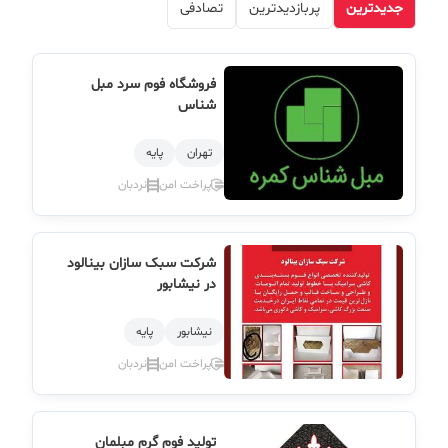
جدیدترین
پربازدیدترین
تصادفی
فروشگاه فوم سرد مبل
شناس
تهران
پایه
پراخت امن
نردبان
شرکت سبک سازان بینالود
در نیشابور
نیشابور
پایه
پراخت امن
نردبان
تولید فوم گرم مبلمان