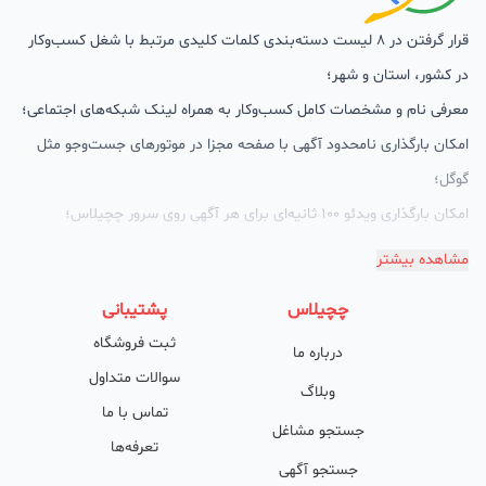
قرار گرفتن در 8 لیست دسته‌بندی کلمات کلیدی مرتبط با شغل کسب‌وکار
در کشور، استان و شهر؛
معرفی نام و مشخصات کامل کسب‌وکار به همراه لینک شبکه‌های اجتماعی؛
امکان بارگذاری نامحدود آگهی با صفحه مجزا در موتورهای جست‌وجو مثل
گوگل؛
امکان بارگذاری ویدئو 100 ثانیه‌ای برای هر آگهی روی سرور چچیلاس؛
گالری تصاویر محصول؛
مشاهده بیشتر
امکان دسته‌بندی آگهی‌ها
چچیلاس
پشتیبانی
پشتیبانی حرفه‌ای را هم به سبد خدماتش اضافه کرده است. چچیلاس با
ثبت فروشگاه
درباره ما
امکان پشتیبان اختصاصی به محض ورود هر کسب‌وکار، نظارت، تحلیل
سوالات متداول
وکمک پشتیبان‌ها در تولید محتوا و سئونویسی به کسب‌وکارها شرایط را
وبلاگ
تماس با ما
طوری فراهم کرده که تا الان کسب‌وکارهای فعال در چچیلاس با کلمات
جستجو مشاغل
تعرفه‌ها
کلیدی بسیار خوبی رتبه دریافت کرده و بازخورد‌های بسیار خوبی گرفته‌اند.
جستجو آگهی