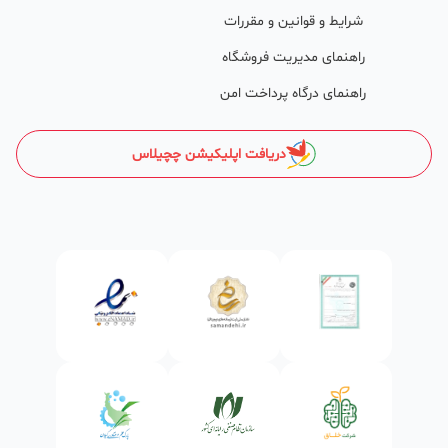
طی تماس‌های دوره‌ای پشتیبان‌ها (هر 45 روز تا 60 روز یک‌بار)، صاحبین
شرایط و قوانین و مقررات
کسب‌وکارها با دریافت گزارش عملکردشان، در جریان کارهای انجام شده قرار
راهنمای مدیریت فروشگاه
می‌گیرند.
راهنمای درگاه پرداخت امن
کدام کسب و کارها در چچیلاس میتوانند خود و محصولاتشان را
معرفی کنند؟
دریافت اپلیکیشن چچیلاس
در واقع میتوان گفت تمامی کسب و کارهای مجاز در ایران و آنهایی که
طابع قوانین ایران هستند میتوانند کسب و کارو محصولاتشان را معرفی
کنند .
ساختمان‌سازی و دکوراسیون
انواع مصالح ساختمانی از قبیل: شن‌، ماسه، پوکه معدنی، سیمان، گچ،
آجر،بلوک، آهن و میل‌گرد و ورق‌آلات، کاشی و سرامیک، موزاییک،
سازه‌های فلزی، تیرچه، حلب، سنگ‌های ساختمانی، پارکت و
کف‌پوش،کاغذ دیواری، موکت، سیم، کابل، لامپ، پریز، پروژکتور، صنایع
چوبی، پمپ آب و... بخشی از کسب‌وکارها و محصولاتی‌اند که زیرمجموعه