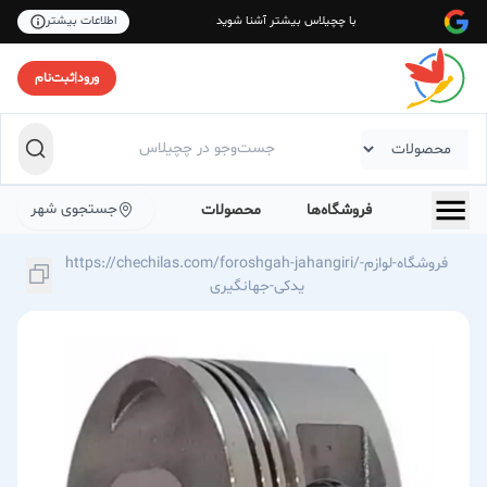
با چچیلاس بیشتر آشنا شوید
اطلاعات بیشتر
ورود
|
ثبت‌نام
جستجوی شهر
فروشگاه‌ها
محصولات
https://chechilas.com/foroshgah-jahangiri/فروشگاه-لوازم-
یدکی-جهانگیری