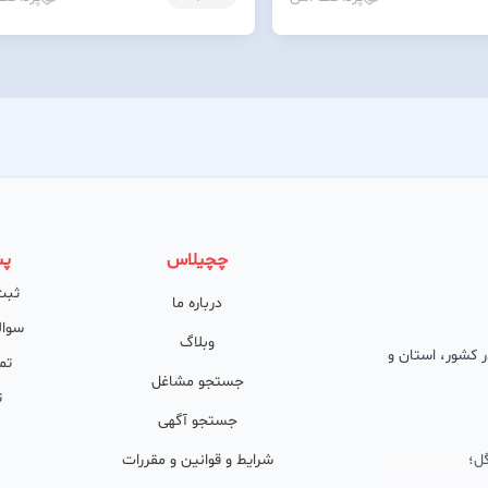
چچیلاس
پش
ثبت
درباره ما
سوال
وبلاگ
 در کشور، استان و
تم
جستجو مشاغل
ت
جستجو آگهی
ل؛
شرایط و قوانین و مقررات