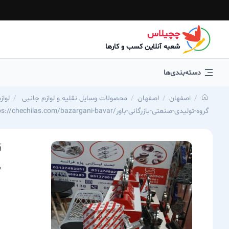
چچیلاس
شعبه آنلاین کسب و کارها
دسته‌بندی‌ها
اصفهان
اصفهان
محصولات وسایل نقلیه و لوازم جانبی
لواز
https://chechilas.com/bazargani-bavar/گروه-تولیدی-صنعتی-بازرگانی-باور
ق
ش