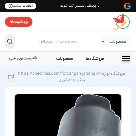
با چچیلاس بیشتر آشنا شوید
اطلاعات بیشتر
ورود
|
ثبت‌نام
جستجوی شهر
فروشگاه‌ها
محصولات
https://chechilas.com/foroshgah-jahangiri/فروشگاه-لوازم-
یدکی-جهانگیری