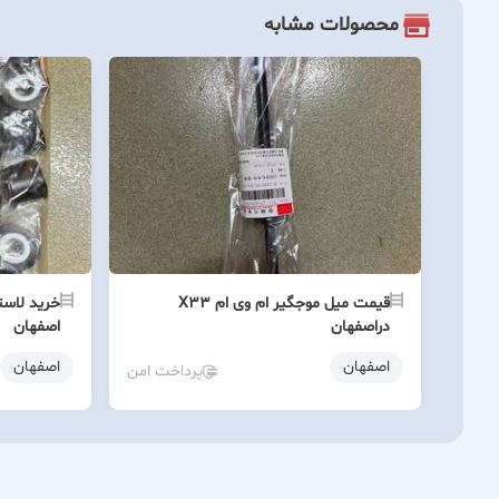
محصولات مشابه
قیمت میل موجگیر ام وی ام X33
خرید لاست
دراصفهان
اصفهان
اصفهان
اصفهان
پرداخت امن