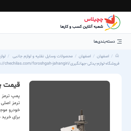
چچیلاس
شعبه آنلاین کسب و کارها
دسته‌بندی‌ها
اصفهان
اصفهان
محصولات وسایل نقلیه و لوازم جانبی
لواز
https://chechilas.com/foroshgah-jahangiri/فروشگاه-لوازم-یدکی-جهانگیری
قیمت پمپ ترمز
خودرو موجو
برای خرید م