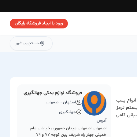
ورود یا ایجاد فروشگاه رایگان
جستجوی شهر
فروشگاه لوازم یدکی جهانگیری
. انواع پمپ
اصفهان - اصفهان
یق در سیستم ترمز
جهانگیری
بانی کامل
آدرس
اصفهان, اصفهان, میدان جمهوری خیابان امام
خمینی چهار راه شریف بین کوچه 77 و 79