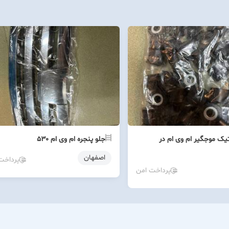
یک موجگیر ام وی ام در
جلو پنجره ام وی ام ۵۳۰
اصفهان
پرداخت
پرداخت امن