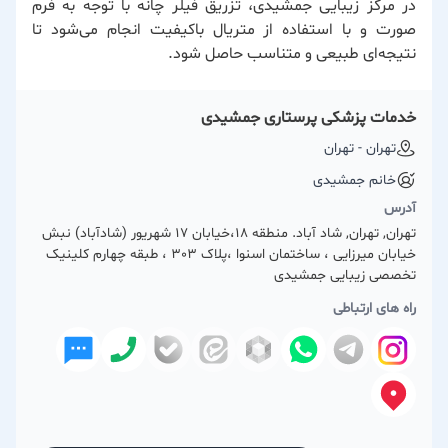
در مرکز زیبایی جمشیدی، تزریق فیلر چانه با توجه به فرم
صورت و با استفاده از متریال باکیفیت انجام می‌شود تا
نتیجه‌ای طبیعی و متناسب حاصل شود.
خدمات پزشکی پرستاری جمشیدی
تهران - تهران
خانم جمشیدی
آدرس
تهران, تهران, شاد آباد. منطقه 18،خیابان 17 شهریور (شادآباد) نبش
خیابان میرزایی ، ساختمان اسنوا ،پلاک 303 ، طبقه چهارم کلینیک
تخصصی زیبایی جمشیدی
راه های ارتباطی