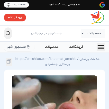
با چچیلاس بیشتر آشنا شوید
اطلاعات بیشتر
ورود
|
ثبت‌نام
جستجوی شهر
فروشگاه‌ها
محصولات
https://chechilas.com/khadmat-jamshidi/خدمات-پزشکی-
پرستاری-جمشیدی