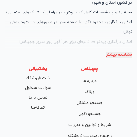
در کشور، استان و شهر؛
معرفی نام و مشخصات کامل کسب‌وکار به همراه لینک شبکه‌های اجتماعی؛
امکان بارگذاری نامحدود آگهی با صفحه مجزا در موتورهای جست‌وجو مثل
گوگل؛
امکان بارگذاری ویدئو 100 ثانیه‌ای برای هر آگهی روی سرور چچیلاس؛
گالری تصاویر محصول؛
مشاهده بیشتر
امکان دسته‌بندی آگهی‌ها
چچیلاس
پشتیبانی
پشتیبانی حرفه‌ای را هم به سبد خدماتش اضافه کرده است. چچیلاس با
ثبت فروشگاه
درباره ما
امکان پشتیبان اختصاصی به محض ورود هر کسب‌وکار، نظارت، تحلیل
سوالات متداول
وکمک پشتیبان‌ها در تولید محتوا و سئونویسی به کسب‌وکارها شرایط را
وبلاگ
تماس با ما
طوری فراهم کرده که تا الان کسب‌وکارهای فعال در چچیلاس با کلمات
جستجو مشاغل
تعرفه‌ها
کلیدی بسیار خوبی رتبه دریافت کرده و بازخورد‌های بسیار خوبی گرفته‌اند.
جستجو آگهی
طی تماس‌های دوره‌ای پشتیبان‌ها (هر 45 روز تا 60 روز یک‌بار)، صاحبین
شرایط و قوانین و مقررات
کسب‌وکارها با دریافت گزارش عملکردشان، در جریان کارهای انجام شده قرار
راهنمای مدیریت فروشگاه