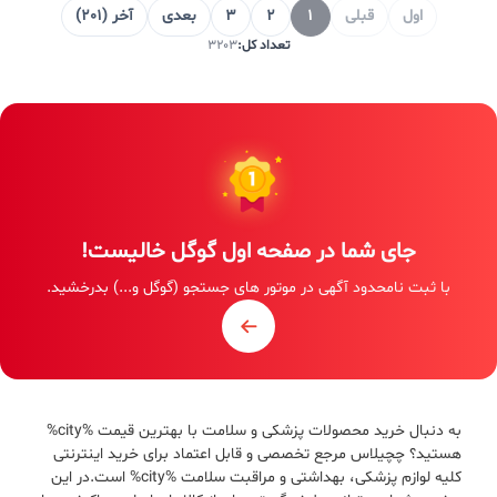
اول
قبلی
1
2
3
بعدی
آخر (201)
تعداد کل:
3203
جای شما در صفحه اول گوگل خالیست!
با ثبت نامحدود آگهی در موتور های جستجو (گوگل و...) بدرخشید.
به دنبال خرید محصولات پزشکی و سلامت با بهترین قیمت %city%
هستید؟ چچیلاس مرجع تخصصی و قابل اعتماد برای خرید اینترنتی
کلیه لوازم پزشکی، بهداشتی و مراقبت سلامت %city% است.در این