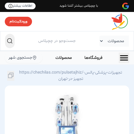
با چچیلاس بیشتر آشنا شوید
اطلاعات بیشتر
ورود
|
ثبت‌نام
جستجوی شهر
فروشگاه‌ها
محصولات
https://chechilas.com/pulsetajhiz/تجهیزات-پزشکی-پالس-
تجهیز-در-تهران