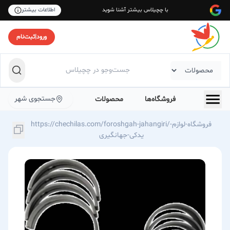
با چچیلاس بیشتر آشنا شوید
اطلاعات بیشتر
ورود
|
ثبت‌نام
جستجوی شهر
فروشگاه‌ها
محصولات
https://chechilas.com/foroshgah-jahangiri/فروشگاه-لوازم-
یدکی-جهانگیری