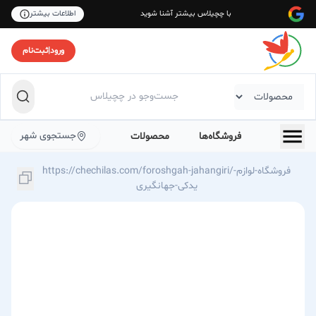
با چچیلاس بیشتر آشنا شوید
اطلاعات بیشتر
ورود
|
ثبت‌نام
جستجوی شهر
فروشگاه‌ها
محصولات
https://chechilas.com/foroshgah-jahangiri/فروشگاه-لوازم-
یدکی-جهانگیری