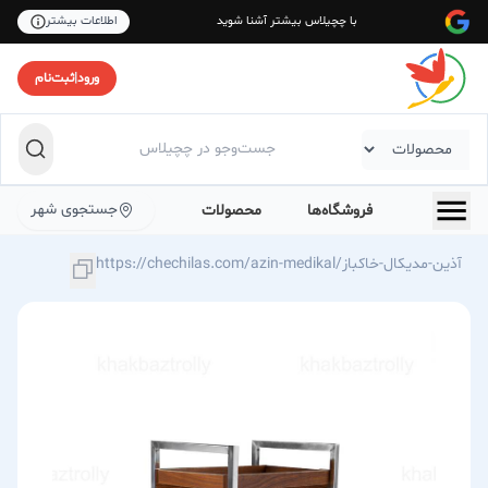
با چچیلاس بیشتر آشنا شوید
اطلاعات بیشتر
ورود
|
ثبت‌نام
جستجوی شهر
فروشگاه‌ها
محصولات
https://chechilas.com/azin-medikal/آذين-مديكال-خاکباز