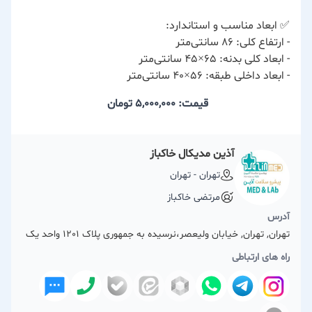
✅ ابعاد مناسب و استاندارد:
- ارتفاع کلی: ۸۶ سانتی‌متر
- ابعاد کلی بدنه: ۶۵×۴۵ سانتی‌متر
- ابعاد داخلی طبقه: ۵۶×۴۰ سانتی‌متر
قیمت: 5,000,000
تومان
آذين مديكال خاکباز
تهران - تهران
مرتضی خاکباز
آدرس
تهران, تهران, خیابان ولیعصر،نرسیده به جمهوری پلاک 1201 واحد یک
راه های ارتباطی