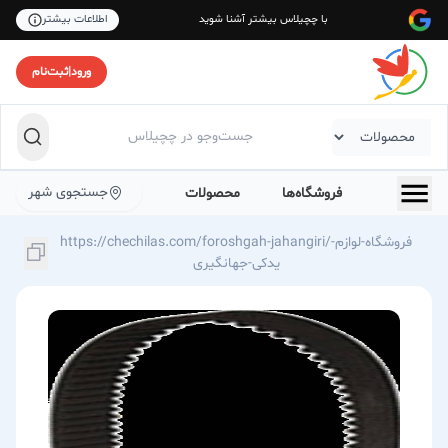
با چچیلاس بیشتر آشنا شوید
اطلاعات بیشتر
ورود
|
ثبت‌نام
جستجوی شهر
فروشگاه‌ها
محصولات
https://chechilas.com/foroshgah-jahangiri/فروشگاه-لوازم-
یدکی-جهانگیری