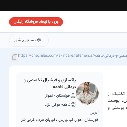
ورود یا ایجاد فروشگاه رایگان
جستجوی شهر
پاکسازی-و-فیشیال-تخصصی-و-درمانی-فاطمه
پاکسازی و فیشیال تخصصی و
درمانی فاطمه
 تکنیک از
خوزستان - اهواز
روش، پوست
فاطمه عوض نژاد
ی پوستی و
آدرس
خوزستان, اهواز, کیانپارس ،خیابان مرداد غربی فاز
2