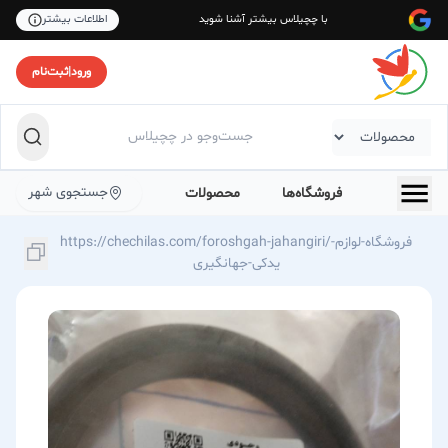
با چچیلاس بیشتر آشنا شوید
اطلاعات بیشتر
ورود
|
ثبت‌نام
جستجوی شهر
فروشگاه‌ها
محصولات
https://chechilas.com/foroshgah-jahangiri/فروشگاه-لوازم-
یدکی-جهانگیری