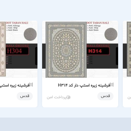
فرشینه زیره استپ دار کد H314
فرشینه زیره استپ دار
قدس
قدس
ن
پرداخت امن