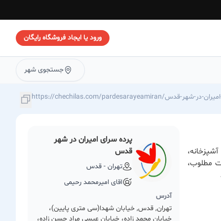
ورود یا ایجاد فروشگاه رایگان
جستجوی شهر
https://chechila/پرده-سرای-امیران-در-شهر-قدس
پرده سرای امیران در شهر
آشپزخانه،
قدس
ت مطلوب،
تهران - قدس
اقای امیرمحمد رحیمی
آدرس
تهران, قدس, خیابان شهدا(سی متری پایین)،
خیابان محمد زاده، خیابان عیسی مراد حسن زاده،