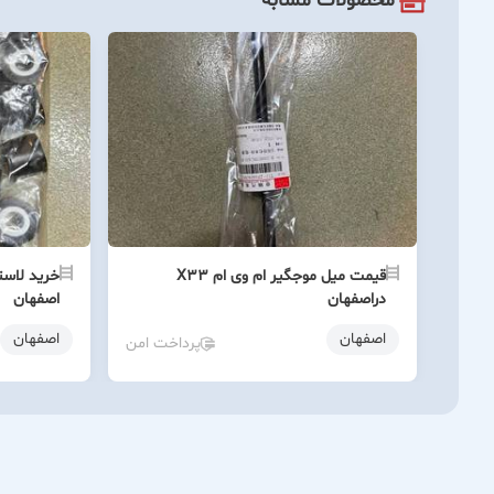
محصولات مشابه
قیمت میل موجگیر ام وی ام X33
خرید لاست
دراصفهان
اصفهان
اصفهان
اصفهان
پرداخت امن