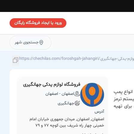
ورود یا ایجاد فروشگاه رایگان
جستجوی شهر
https://chechilas./فروشگاه-لوازم-یدکی-جهانگیری
فروشگاه لوازم یدکی جهانگیری
ضه انواع پمپ
اصفهان - اصفهان
ن در سیستم ترمز
جهانگیری
برای تهیه
آدرس
اصفهان, اصفهان, میدان جمهوری خیابان امام
خمینی چهار راه شریف بین کوچه 77 و 79