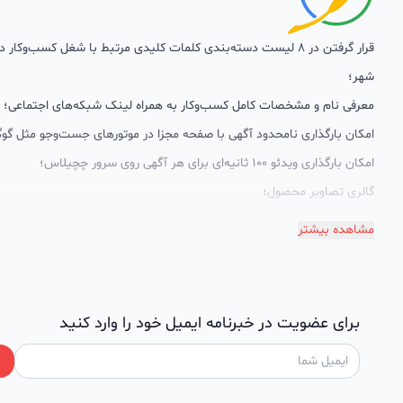
قرار گرفتن در 8 لیست دسته‌بندی کلمات کلیدی مرتبط با شغل کسب‌وکار
شهر؛
معرفی نام و مشخصات کامل کسب‌وکار به همراه لینک شبکه‌های اجتماعی؛
امکان بارگذاری نامحدود آگهی با صفحه مجزا در موتورهای جست‌وجو مثل گوگ
امکان بارگذاری ویدئو 100 ثانیه‌ای برای هر آگهی روی سرور چچیلاس؛
گالری تصاویر محصول؛
امکان دسته‌بندی آگهی‌ها
مشاهده بیشتر
پشتیبانی حرفه‌ای را هم به سبد خدماتش اضافه کرده است. چچیلاس با امک
اختصاصی به محض ورود هر کسب‌وکار، نظارت، تحلیل وکمک پشتیبان‌ها در ت
سئونویسی به کسب‌وکارها شرایط را طوری فراهم کرده که تا الان کسب‌وکارها
برای عضویت در خبرنامه ایمیل خود را وارد کنید
چچیلاس با کلمات کلیدی بسیار خوبی رتبه دریافت کرده و بازخورد‌های بسیار 
طی تماس‌های دوره‌ای پشتیبان‌ها (هر 45 روز تا 60 روز یک‌با
دریافت گزارش عملکردشان، در جریان کارهای انجام شده قرار می‌گیرند.