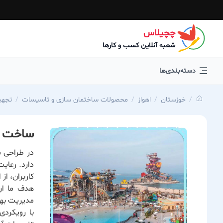
چچیلاس
شعبه آنلاین کسب و کارها
دسته‌بندی‌ها
خوزستان
اهواز
محصولات ساختمان سازی و تاسیسات
تجهی
ساخت و 
در طراحی س
دارد. رعای
کاربران، ا
هدف ما ارا
مدیریت بهر
با رویکرد