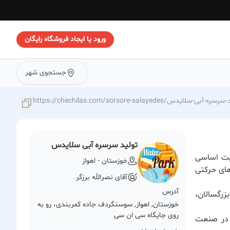
ورود یا ایجاد فروشگاه رایگان
جستجوی شهر
https://chechilas.com/sorsor/تولید-سرسره-آبی-سلایدس
تولید سرسره آبی سلایدس
میت اساسی
خوزستان - اهواز
های حرکتی
آقای نصرالله برزگر
آدرس
زرگسالان،
خوزستان, اهواز, سوسنگردف جاده کمربندی، رو به
روی جایگاه سی ان سی
 در صنعت