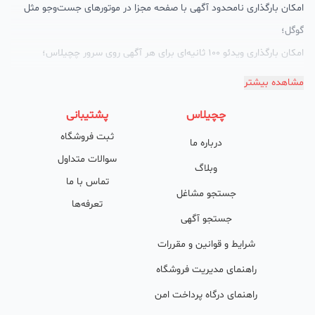
امکان بارگذاری نامحدود آگهی با صفحه مجزا در موتورهای جست‌وجو مثل
گوگل؛
امکان بارگذاری ویدئو 100 ثانیه‌ای برای هر آگهی روی سرور چچیلاس؛
گالری تصاویر محصول؛
مشاهده بیشتر
امکان دسته‌بندی آگهی‌ها
چچیلاس
پشتیبانی
پشتیبانی حرفه‌ای را هم به سبد خدماتش اضافه کرده است. چچیلاس با
ثبت فروشگاه
درباره ما
امکان پشتیبان اختصاصی به محض ورود هر کسب‌وکار، نظارت، تحلیل
سوالات متداول
وکمک پشتیبان‌ها در تولید محتوا و سئونویسی به کسب‌وکارها شرایط را
وبلاگ
تماس با ما
طوری فراهم کرده که تا الان کسب‌وکارهای فعال در چچیلاس با کلمات
جستجو مشاغل
تعرفه‌ها
کلیدی بسیار خوبی رتبه دریافت کرده و بازخورد‌های بسیار خوبی گرفته‌اند.
جستجو آگهی
طی تماس‌های دوره‌ای پشتیبان‌ها (هر 45 روز تا 60 روز یک‌بار)، صاحبین
شرایط و قوانین و مقررات
کسب‌وکارها با دریافت گزارش عملکردشان، در جریان کارهای انجام شده قرار
راهنمای مدیریت فروشگاه
می‌گیرند.
راهنمای درگاه پرداخت امن
کدام کسب و کارها در چچیلاس میتوانند خود و محصولاتشان را