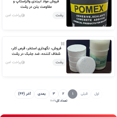
فروش مواد آببندی واتراستاپ و
مقاومت بتن در رشت
رشت
پراخت امن
فروش، نگهداری استخر، قرص کلر،
شفاف کننده، ضد جلبک در رشت
رشت
پراخت امن
اول
قبلی
1
2
3
بعدی
آخر (44)
تعداد کل:
702