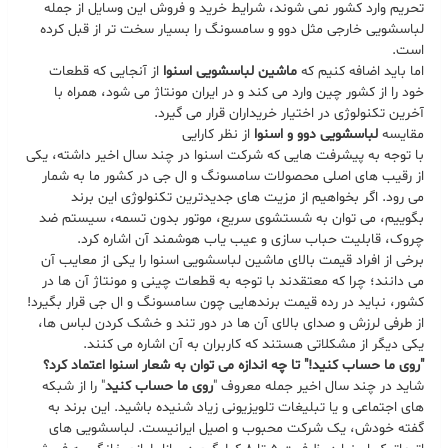
تحریم وارد کشور نمی شوند، شرایط خرید و فروش این وسایل از جمله
لباسشویی خارجی مثل دوو و سامسونگ را بسیار سخت تر از قبل کرده
است.
اما باید اضافه کنیم که
ماشین لباسشویی اسنوا
از آنجایی که قطعات
خود را از کشور چین وارد می کند و در ایران مونتاژ می شود، همراه با
آخرین تکنولوژی در اختیار خریداران قرار می گیرد.
مقایسه
لباسشویی دوو و اسنوا
از نظر کارایی
با توجه به پیشرفت هایی که شرکت اسنوا در چند سال اخیر داشته، یکی
از رقیب های اصلی محصولات سامسونگ و ال جی در کشور ما به شمار
می رود. اگر بخواهیم از مزیت های جدیدترین تکنولوژی این برند
بگوییم، می توان به شستشوی سریع، موتور بدون تسمه، سیستم ضد
چروک، قابلیت حباب سازی و عیب یاب هوشمند آن اشاره کرد.
برخی از افراد قیمت بالای ماشین لباسشویی اسنوا را یکی از معایب آن
می دانند؛ چرا که معتقدند با توجه به قطعات چینی و مونتاژ آن ها در
کشور، نباید در رده قیمت برندهایی چون سامسونگ و ال جی قرار بگیرد!
از طرفی لرزش و صدای بالای آن ها در دور تند و خشک کردن لباس ها،
یکی دیگر از مشکلاتی هستند که کاربران به آن اشاره می کنند.
"روی ما حساب کنید!" تا چه اندازه می توان به شعار اسنوا اعتماد کرد؟
شاید در چند سال اخیر جمله معروف "
روی ما حساب کنید
" را از شبکه
های اجتماعی و یا تبلیغات تلویزیونی زیاد شنیده باشید. این برند به
گفته خودش، یک شرکت محبوب و اصیل ایرانیست. لباسشویی های