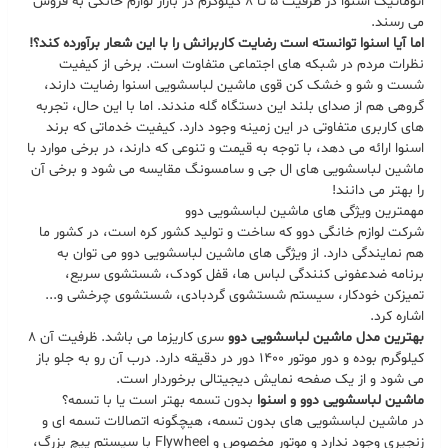
اتوماتیک اسنوا در ظرفیت 5 تا 8 کیلوگرم در بازار لوازم خانگی به فروش
می رسند.
اما آیا اسنوا توانسته است رضایت کاربرانش را با این شعار برآورده کند؟!
نظرات مردم در شبکه های اجتماعی متفاوت است. برخی از کیفیت
شست و شو و خشک کن قوی ماشین لباسشویی اسنوا رضایت دارند،
گروهی هم از صدای بلند این دستگاه گله مندند. اما با این حال، تجربه
های کاربری متفاوتی در این زمینه وجود دارد. کیفیت خدماتی که برند
اسنوا ارائه می دهد، با توجه به قیمت و تنوعی که دارند، در برخی موارد با
ماشین لباسشویی های ال جی و سامسونگ مقایسه می شود و برخی آن
را بهتر می دانند!
مهمترین ویژگی های ماشین لباسشویی دوو
شرکت لوازم خانگی دوو که ساخت و تولید کشور کره است، در کشور ما
هم نمایندگی دارد. از ویژگی های ماشین لباسشویی دوو می توان به
برنامه ضدعفونی کنندگی لباس ها، قفل کودک، شستشوی سریع،
تمیزکن خودکار، سیستم شستشوی گردبادی، شستشوی چرخشی و...
اشاره کرد.
بهترین مدل ماشین لباسشویی دوو
سری کاریزما می باشد. ظرفیت آن 8
کیلوگرم بوده و دور موتور 1400 دور در دقیقه دارد. درب آن رو به جلو باز
می شود و از یک صفحه نمایش دیجیتالی برخوردار است.
ماشین لباسشویی دوو و اسنوا
بدون تسمه بهتر است یا با تسمه؟
در ماشین لباسشویی های بدون تسمه، هیچگونه اتصالات تسمه ای و
زنجیری وجود ندارد و موتور مخصوص و Flywheel با سیستم پیچ بزرگ،