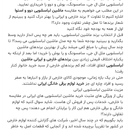
لباسشویی مثل ال جی، سامسونگ، بوش و دوو را خریداری نمایید.
در این مطلب می خواهیم به مقایسه
ماشین لباسشویی دوو و اسنوا
اشاره کنیم تا تفاوت 2 برند خارجی و ایرانی را بهتر درک کنید و ببینیم از
شعار برندها تا عمل چقدر تفاوت وجود دارد؟!
اول از همه به بودجه خود نگاه کنید
قبل از انتخاب برند ماشین لباسشویی، باید هر چه پس انداز دارید وسط
بگذارید و ببینید بودجه شما به چه مدل ماشین لباسشویی می رسد؟! تا
چند سال پیش با مبلغ کمی میشد یکی از بهترین برندهای ماشین
لباسشویی مثل ال جی، سامسونگ و یا بوش را خرید؛ اما بعد از اینکه به
یکباره اختلاف قیمتی زیادی بین
برندهای خارجی و ایرانی ماشین
لباسشویی
اتفاق افتاد، کم کم برندهای خارجی از سبد خرید خانوار کنار
رفت!
حتی در یک بازه زمانی، موجودی کالای خارجی از بازار و انبارها به صفر
رسید و افراد چاره ای جز
خرید لوازم برقی خانگی
ایرانی
نداشتند.
مزیت ماشین لباسشویی ایرانی
یکی از ویژگی های مثبت خرید ماشین لباسشویی های ایرانی در مقایسه
با خارجی، خدمات پس از فروش آن هاست. شاید سوال کنید که لوازم
خانگی و برقی خارجی هم این کار را برایتان انجام می دهند؛ پس چه
تفاوتی دارند؟!
باید بگوییم که در چند سال اخیر، شرکت های گارانتی کننده لوازم خارجی
در کشور ما تقریباً برچیده شده اند و از آنجایی که قطعات اصل به خاطر