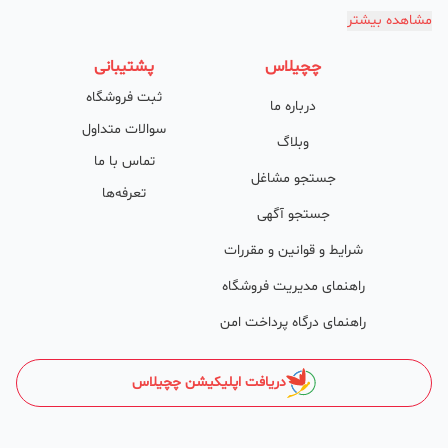
گالری تصاویر محصول؛
مشاهده بیشتر
امکان دسته‌بندی آگهی‌ها
چچیلاس
پشتیبانی
پشتیبانی حرفه‌ای را هم به سبد خدماتش اضافه کرده است. چچیلاس با
ثبت فروشگاه
درباره ما
امکان پشتیبان اختصاصی به محض ورود هر کسب‌وکار، نظارت، تحلیل
سوالات متداول
وکمک پشتیبان‌ها در تولید محتوا و سئونویسی به کسب‌وکارها شرایط را
وبلاگ
تماس با ما
طوری فراهم کرده که تا الان کسب‌وکارهای فعال در چچیلاس با کلمات
جستجو مشاغل
تعرفه‌ها
کلیدی بسیار خوبی رتبه دریافت کرده و بازخورد‌های بسیار خوبی گرفته‌اند.
جستجو آگهی
طی تماس‌های دوره‌ای پشتیبان‌ها (هر 45 روز تا 60 روز یک‌بار)، صاحبین
شرایط و قوانین و مقررات
کسب‌وکارها با دریافت گزارش عملکردشان، در جریان کارهای انجام شده قرار
راهنمای مدیریت فروشگاه
می‌گیرند.
راهنمای درگاه پرداخت امن
کدام کسب و کارها در چچیلاس میتوانند خود و محصولاتشان را
معرفی کنند؟
دریافت اپلیکیشن چچیلاس
در واقع میتوان گفت تمامی کسب و کارهای مجاز در ایران و آنهایی که
طابع قوانین ایران هستند میتوانند کسب و کارو محصولاتشان را معرفی