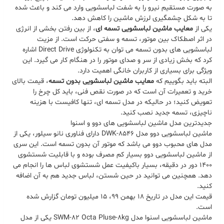
به صورت مستقیم نیرو را به شفت لباسشویی وارد می کند و باعث شده
تا به شکل چشمگیری لرزش ماشین را کاهش دهد.
یکی از
معایب ماشین لباسشویی تسمه ای
، از بین رفتن بخشی از انرژی
در اثر اصطکاک بین موتور، تسمه و سفتی حرکت است. از مزیت
لباسشویی های بدون تسمه می توان به تکنولوژی Direct Drive اشاره
کرد که بخش زیادی از سر و صدای موتور را در هنگام کار می گیرد. این
ویژگی برای بسیاری از کاربران خانگی اهمیت دارد.
البته باید بگوییم که
معایب ماشین لباسشویی بدون تسمه
، قیمت بالای
خرید و تعمیرات آن است که در صورت نقص فنی، باید کل چرخ را
تعویض کنید؛ در حالیکه در مدل تسمه ای، تنها کافیست با هزینه
ناچیزی، تسمه جدید نصب کنید.
جدیدترین مدل ماشین لباسشویی های دوو و اسنوا
ماشین لباسشویی دوو مدل DWK-8546 دارای فناوری نانو سیلور، یکی از
مدل های محبوب دوو می باشد که موتور آن بدون تسمه است. این سری
از ماشین لباسشویی دوو بسیار کم مصرف بوده و با قابلیت شستشوی
1400 دور در دقیقه، بسیار باکیفیت عمل شستشوی لباس ها را انجام می
دهد. همچنین می توانید در حین شستن، لباس جدید هم به آن اضافه
کنید.
قیمت این مدل در تاریخ 18 بهمن 99، 15 میلیون تومان گزارش شده
است.
ماشین لباسشویی اسنوا مدل SWM-82 Octa Pluse-8kg یکی از مدل