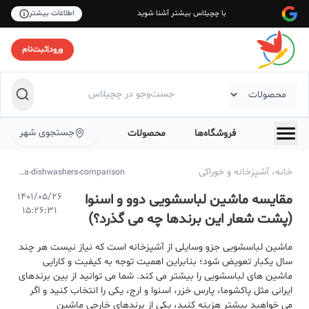
با چچیلاس بیشتر آشنا شوید
اطلاعات بیشتر
ورود
|
ثبت‌نام
جستجوی شهر
فروشگاه‌ها
محصولات
خانه، آشپزخانه و خوراکی
https://chechilas.com/b/daewoo-snowa-dishwashers-comparison
مقایسه ماشین لباسشویی دوو و اسنوا
1401/05/26
15:26:31
(پشت شعار این برندها چه می گذرد؟)
ماشین لباسشویی جزو وسایلی از آشپزخانه است که نیاز نیست هر چند
سال یکبار تعویض شود؛ بنابراین اهمیت توجه به کیفیت و کارایی
ماشین های لباسشویی را بیشتر می کند. شما می توانید از بین برندهای
ایرانی مثل پاکشوما، پارس خزر، اسنوا و ارج، یکی را انتخاب کنید و اگر
می خواهید بیشتر هزینه کنید، یکی از برندهای خارجی ماشین