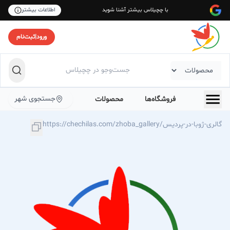
با چچیلاس بیشتر آشنا شوید
اطلاعات بیشتر
ورود
|
ثبت‌نام
جستجوی شهر
فروشگاه‌ها
محصولات
https://chechilas.com/zhoba_gallery/گالری-ژوبا-در-پردیس