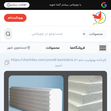
با چچیلاس بیشتر آشنا شوید
اطلاعات بیشتر
ورود
|
ثبت‌نام
جستجوی شهر
فروشگاه‌ها
محصولات
https://chechilas.com/yonolit-bamtabriz.ir/کارخانه-یونولیت-بام-
تبریز