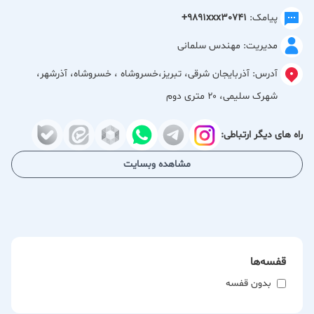
مختلف کاربرد گسترده‌ای دارند و با دقت و استاندارد بالا تولید
پیامک:
+9891xxx30741
می‌شوند.
مدیریت: مهندس سلمانی
کارخانه یونولیت بام تبریز با بهره‌گیری از تجهیزات مناسب و تولید
آدرس:
آذربایجان شرقی، تبریز،خسروشاه ، خسروشاه، آذرشهر،
تخصصی، آماده همکاری با پیمانکاران، انبوه‌سازان، واحدهای
شهرک سلیمی، ۲۰ متری دوم
صنعتی، سردخانه‌ها و تولیدکنندگان در سراسر کشور است. این
مجموعه با ارائه مشاوره، قیمت مناسب و ارسال به کل ایران، تلاش
راه های دیگر ارتباطی:
می‌کند خدماتی سریع، مطمئن و رضایت‌بخش به مشتریان خود
ارائه دهد.
مشاهده وبسایت
مدیریت مجموعه همواره کیفیت، تعهد در تولید و جلب رضایت
مشتری را از اولویت‌های اصلی خود دانسته و در مسیر توسعه و
ارائه محصولات استاندارد گام برمی‌دارد.
قفسه‌ها
بدون قفسه