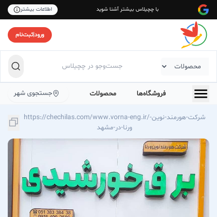
با چچیلاس بیشتر آشنا شوید
اطلاعات بیشتر
ورود
|
ثبت‌نام
جستجوی شهر
فروشگاه‌ها
محصولات
https://chechilas.com/www.vorna-eng.ir/شرکت-هورمند-نوین-
ورنا-در-مشهد