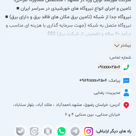
شرکت هورمند نوین ورنا در مشهد ، متخصص مشاوره، طراحی،
تامین و اجرای انواع نیروگاه های خورشیدی در سراسر ایران ■
نیروگاه جدا از شبکه (تامین برق مکان های فاقد برق و دارای برق) ■
نیروگاه متصل به شبکه (جهت سرمایه گذاری با هزینه ای مناسب و
درآمد ۲۰ ساله و تضمینی از شرکت برق) $$$
مشاوره، طراحی، تامین و اجرای انواع برق خورشیدی
بیشتر
مشاوره، طراحی، تامین و اجرای انواع نیروگاه های خورشیدی در
شماره تماس:
سراسر ایران
091xxx02506
■ نیروگاه جدا از شبکه (تامین برق مکان های فاقد برق و دارای برق)
پیامک:
+9891xxx02506
》تامین برق کانکس های سیار
مدیریت: رضایی
》تامین برق مورد نیاز عشایر و کوچ نشینان
》اجرای انواع پمپ های خورشیدی و غیر خورشیدی برای چاهداران
آدرس:
خراسان رضوئ، مشهد،احمدآباد ، ملك آباد، بلوار سناباد،
جهت کاهش هزینه های مصرفی
خیابان سنایی، بین سنایی 4 و 6
》اجرای آبگرمکن های خورشیدی در مناطق شهری و غیر شهری (در
مناطق آب فاقد لوله کشی و غیر لوله کشی)
راه های دیگر ارتباطی: