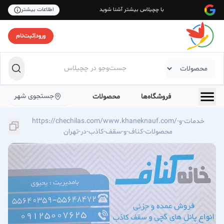
با چچیلاس بیشتر آشنا شوید
اطلاعات بیشتر
ورود
|
ثبت‌نام
جستجوی شهر
فروشگاه‌ها
محصولات
https://chechilas.com/www.khaneknauf.com/خدمات-و-
محصولات-کناف-و-سقف-کاذب-در-تهران