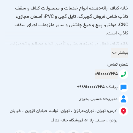
خانه کناف ارائه‌دهنده انواع خدمات و محصولات کناف و سقف
کاذب شامل فروش گچبرگ، تایل گچی و PVC، آسمان مجازی،
CNC، مولتی، پیچ و میخ چاشنی و سایر ملزومات اجرای سقف
کاذب است.
خانه کناف فعال در زمینه فروش و تأمین انواع مصالح و تجهیزات
کناف و سقف کاذب است. این مجموعه انواع گچبرگ، تایل گچی و
بیشتر
PVC، آسمان مجازی، طرح‌های CNC و مولتی و همچنین تمامی
شماره تماس:
ملزومات اجرایی شامل پیچ و میخ چاشنی را ارائه می‌دهد.
091xxx07625
هدف خانه کناف تأمین کامل نیاز پروژه‌های ساختمانی با کیفیت
پیامک:
+9891xxx07625
مناسب و تنوع بالا در محصولات کناف و دکوراسیون داخلی است.
مدیریت: حسین یحیوی
آدرس:
تهران، تهران،مركزئ ، تهران، نواب، خیابان قزوین ، خیابان
برادران حسنی پلا ۵۹ فروشگاه خانه کناف