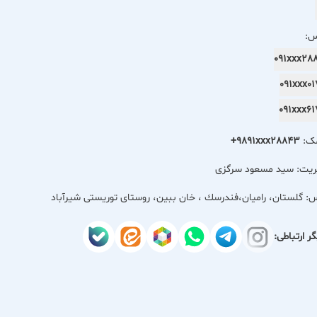
کامل شامل پارکینگ اختصاصی، اینترنت پرسرعت، سیستم سرمایشی و گر
س:
هم شده است.
091xxx2
091xxx
091xxx
مک:
+9891xxx28843
ریت: سید مسعود سرگزی
س:
گلستان، رامیان،فندرسك ، خان ببین، روستای توریستی شیرآباد
ر ارتباطی: