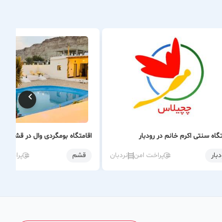
تگاه سنتی اکرم خانم در رودبار
اقامتگاه بومگردی وال در قشم
دبار
پراخت امن
نردبان
قشم
پراخت ا