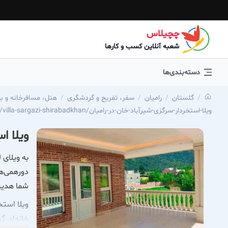
چچیلاس
شعبه آنلاین کسب و کارها
دسته‌بندی‌ها
گلستان
رامیان
سفر، تفریح و گردشگری
هتل، مسافرخانه و ب
https://chechilas.com/villa-sargazi-shirabadkhan/ویلا-استخردار-سرگزی-شیرآباد-خان-در-رامیان
ویلا ا
به ویلای 
دورهمی‌ها
شما هدیه
ویلا است