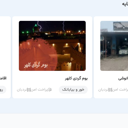
به
نوشی
بوم گردی کلهر
اقام
راخت امن
نردبان
خور و بیابانک
پراخت امن
نردبان
رو