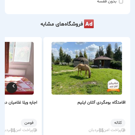
بدون قفسه
فروشگاه‌های مشابه
اقامتگاه بومگردی آتلان ایلیم
اجاره ویلا غلامیان در ف
كلاله
فومن
پراخت امن
نردبان
پراخت امن
نردبان