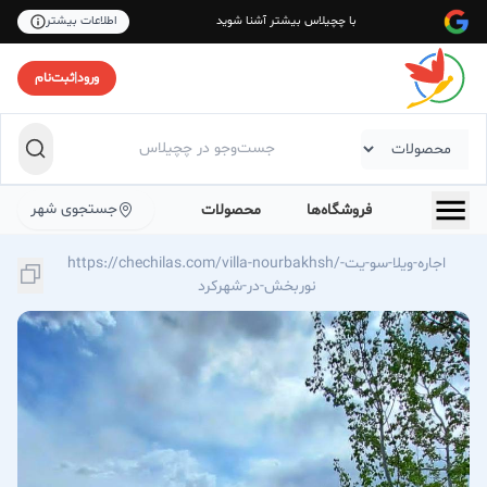
با چچیلاس بیشتر آشنا شوید
اطلاعات بیشتر
ورود
|
ثبت‌نام
جستجوی شهر
فروشگاه‌ها
محصولات
https://chechilas.com/villa-nourbakhsh/اجاره-ویلا-سو-یت-
نوربخش-در-شهركرد