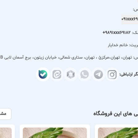
خصصی پوست، مو، تغذیه، مزاج، کسب‌وکار و سرمایه‌گذاری.
س:
رفه‌ای تولید، تجارت و فروش محصولات زیبایی و سلامت.
091xxx
مک:
+9891xxx69182
یت: خانم خدایار
س:
تهران، تهران،مركزئ ، تهران، ستاری شمالی، خیابان زیتون، برج آسمان لابی B، جنب استخر انیل، دفتر مرکزی آموزشگاه هربال سنتر
ر ارتباطی:
ی های این فروشگاه
مشا