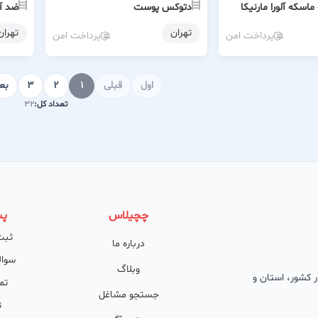
اسکه آلورا مارنیکا
دتوکس پوست
ضد آ
تهران
تهران
پرداخت امن
پرداخت امن
اول
قبلی
1
2
3
بع
تعداد کل:
32
چچیلاس
پش
ثبت
درباره ما
سوال
وبلاگ
 در کشور، استان و
تم
جستجو مشاغل
ت