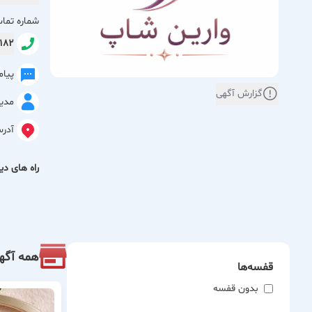
مشاوره ت
شماره تما
کوچینگ ح
69182
پیا
گزارش آگهی
مدیر
آدر
راه های دیگ
همه آگه
قفسه‌ها
بدون قفسه