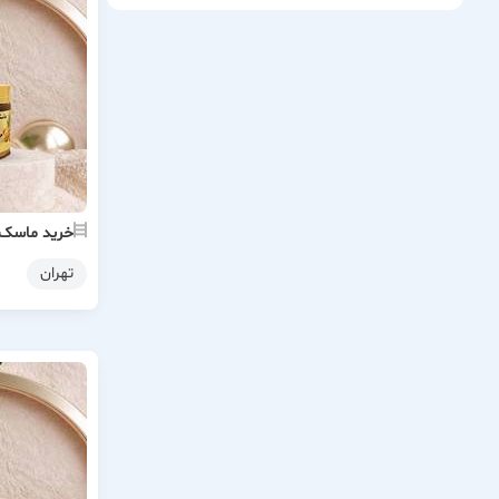
خرید ماسک 
تهران