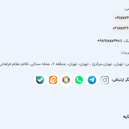
 بهترین پارچه‌ها تا دقت در جزئیات دوخت و ارائه نهایت سادگی در فرآی
س:
ز کیفیت آن نیاز دارید، در واحدی فراهم است.
091xxx
021xxx2
 اطمینان می‌دهیم که هر خرید از واحدی، گامی است به سوی پوشاکی ماند
مک:
+9891xxx99011
یفیت در دوخت، اطمینان در فروش.
ریت:
س:
تهران، تهران،مركزئ ، تهران، تهران، منطقه 6، محله سنائی، قائم مقام فراهانی، پلاک 12
ر ارتباطی:
به