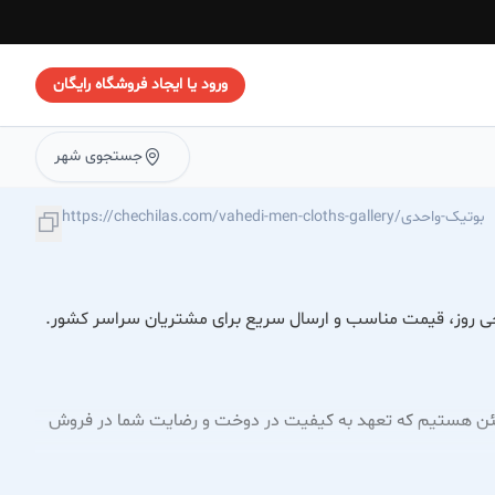
ورود یا ایجاد فروشگاه رایگان
جستجوی شهر
https://chechilas.com/vahedi-men-cloths-gallery/بوتیک-واحدی
حی روز، قیمت مناسب و ارسال سریع برای مشتریان سراسر کشور.
طمئن هستیم که تعهد به کیفیت در دوخت و رضایت شما در فروش