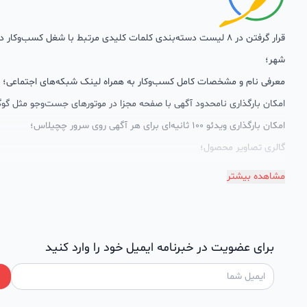
قرار گرفتن در 8 لیست دسته‌بندی کلمات کلیدی مرتبط با شغل کسب‌وکار
شهر؛
معرفی نام و مشخصات کامل کسب‌وکار به همراه لینک شبکه‌های اجتماعی؛
امکان بارگذاری نامحدود آگهی با صفحه مجزا در موتورهای جست‌وجو مثل گوگ
امکان بارگذاری ویدئو 100 ثانیه‌ای برای هر آگهی روی سرور چچیلاس؛
گالری تصاویر محصول؛
امکان دسته‌بندی آگهی‌ها
مشاهده بیشتر
پشتیبانی حرفه‌ای را هم به سبد خدماتش اضافه کرده است. چچیلاس با امک
اختصاصی به محض ورود هر کسب‌وکار، نظارت، تحلیل وکمک پشتیبان‌ها در ت
سئونویسی به کسب‌وکارها شرایط را طوری فراهم کرده که تا الان کسب‌وکارها
برای عضویت در خبرنامه ایمیل خود را وارد کنید
چچیلاس با کلمات کلیدی بسیار خوبی رتبه دریافت کرده و بازخورد‌های بسیار 
طی تماس‌های دوره‌ای پشتیبان‌ها (هر 45 روز تا 60 روز یک‌با
دریافت گزارش عملکردشان، در جریان کارهای انجام شده قرار می‌گیرند.