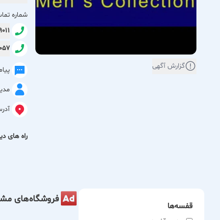
از انتخاب
شماره تما
اطمینان ا
99011
6057
ما به شما
گزارش آگهی
پیا
واحدی؛ ک
مدی
آدر
راه های دیگ
فروشگاه‌های مشا
قفسه‌ها