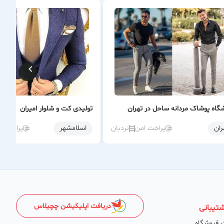
گاه پوشاک مردانه ساحل در تهران
تولیدی کت و شلوار امیران
ران
پراخت امن
نردبان
اسلامشهر
پراخت ا
دریافت اپلیکیشن چچیلاس
تیبانی
 فروشگاه