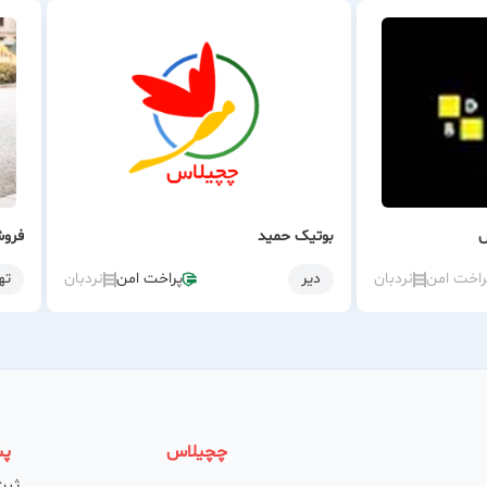
س
بوتیک حمید
فروش
راخت امن
نردبان
دیر
پراخت امن
نردبان
ته
چچیلاس
پش
ثبت