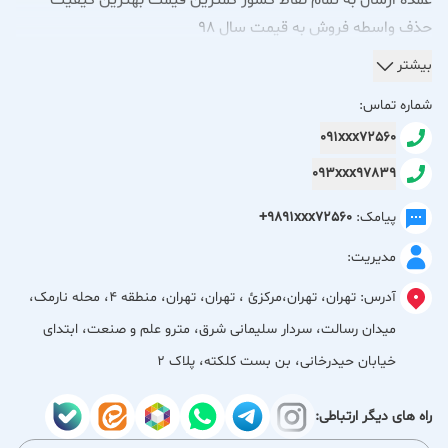
عمده ارسال به تمام نقاط کشور کمترین قیمت بهترین کیفیت
حذف واسطه فروش به قیمت سال 98
بیشتر
شماره تماس:
091xxx72560
093xxx97839
پیامک:
+9891xxx72560
مدیریت:
آدرس:
تهران، تهران،مركزئ ، تهران، تهران، منطقه 4، محله نارمک،
میدان رسالت، سردار سلیمانی شرق، مترو علم و صنعت، ابتدای
خیابان حیدرخانی، بن بست کلکته، پلاک 2
راه های دیگر ارتباطی: