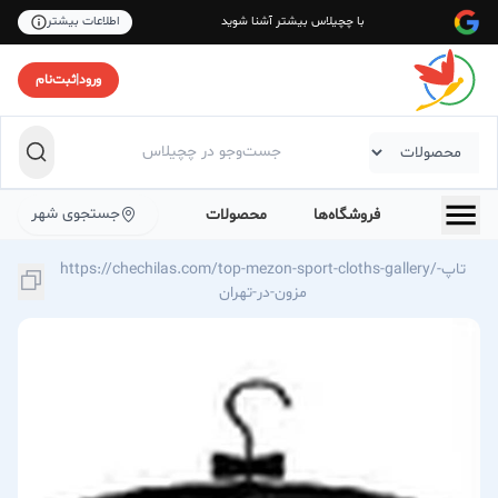
با چچیلاس بیشتر آشنا شوید
اطلاعات بیشتر
ورود
|
ثبت‌نام
جستجوی شهر
فروشگاه‌ها
محصولات
https://chechilas.com/top-mezon-sport-cloths-gallery/تاپ-
مزون-در-تهران