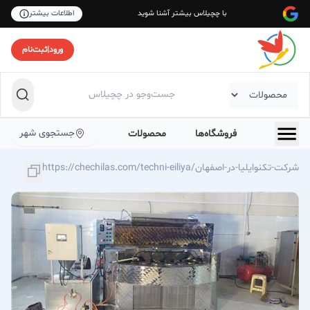
با چچیلاس بیشتر آشنا شوید
اطلاعات بیشتر
ورود
|
ثبت‌نام
جستجوی شهر
فروشگاه‌ها
محصولات
https://chechilas.com/techni-eiliya/شرکت-تکنوایلیا-در-اصفهان