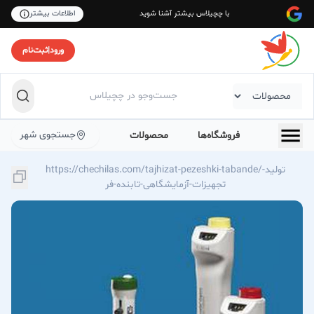
با چچیلاس بیشتر آشنا شوید
اطلاعات بیشتر
ورود
|
ثبت‌نام
جستجوی شهر
فروشگاه‌ها
محصولات
https://chechilas.com/tajhizat-pezeshki-tabande/تولید-
تجهیزات-آزمایشگاهی-تابنده-فر