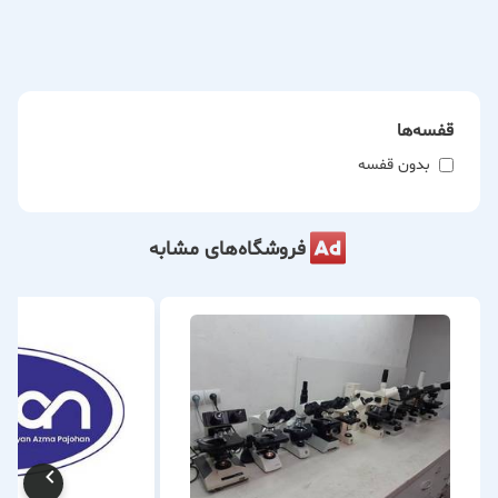
شیمیایی، سینک‌های ضد اسید.
**شیشه‌آلات و سیستم‌های آزمایشگاهی:**
شیشه‌آلات از کمپانی‌های معتبر مانند زیماکس، شات دوران و
قفسه‌ها
ایزولب، سیستم هضم و تقطیر، ست فیلتراسیون (سیستم
میلی‌پور یا هولدر)، ساخت کلیه شیشه‌آلات تخصصی پیرکس و
بدون قفسه
کوارتز.
فروشگاه‌های مشابه
**مواد شیمیایی و محیط کشت:**
مواد شیمیایی آزمایشگاهی از برندهای مرک، فلوکا، سیگما و
کیولب، انواع محیط کشت مرک و کیولب.
**تجهیزات استریلیزاسیون و اندازه‌گیری:**
اتوکلاو ۲۵ لیتری و ۷۵ لیتری دیجیتال با مهر استاندارد، سمپلرهای
ساده و متغیر، پیپتور و پیپت پرکن دیجیتال و آنالوگ، دیسپنسر
دیجیتال و آنالوگ، تیتراتور.