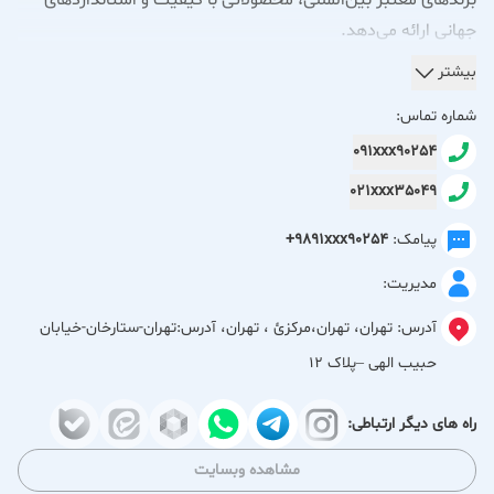
برندهای معتبر بین‌المللی، محصولاتی با کیفیت و استانداردهای
جهانی ارائه می‌دهد.
بیشتر
**محصولات و خدمات شرکت تابنده فر در حوزه تجهیزات
شماره تماس:
آزمایشگاهی شامل موارد زیر می‌شود:**
091xxx90254
021xxx35049
**تجهیزات حرارتی و محیط‌های کنترل شده:**
آون خلاء و ساده (فور)، انکوباتور (اتو)، شیکر انکوباتور، انکوباتور
پیامک:
+9891xxx90254
یخچال‌دار، بن ماری جوش و سرولوژی، بن ماری سیرکوله‌دار در ابعاد
مدیریت:
مختلف، ژرمیناتور، فریزر ایستاده و صندوقی در دماهای مختلف.
آدرس:
تهران، تهران،مركزئ ، تهران، آدرس:تهران-ستارخان-خیابان
**دستگاه‌های همزن و مخلوط‌کن:**
حبیب الهی –پلاک 12
دستگاه جارتست، همزن مغناطیسی، همزن مکانیکی آزمایشگاهی.
راه های دیگر ارتباطی:
**سکوبندی و تجهیزات جانبی آزمایشگاه:**
مشاهده وبسایت
سکوبندی آزمایشگاهی، شیرآلات، کلید و پریز، هودهای میکروبی و