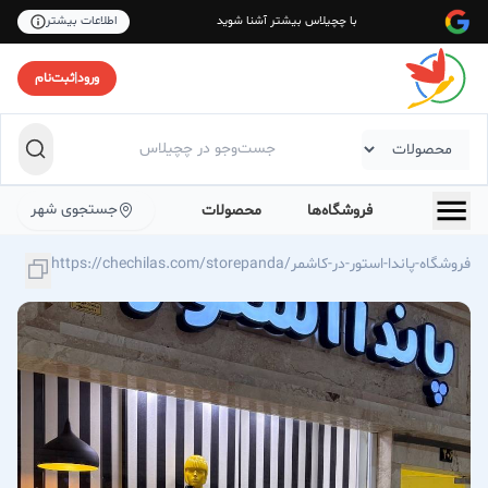
با چچیلاس بیشتر آشنا شوید
اطلاعات بیشتر
ورود
|
ثبت‌نام
جستجوی شهر
فروشگاه‌ها
محصولات
https://chechilas.com/storepanda/فروشگاه-پاندا-استور-در-کاشمر