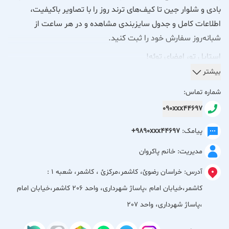
بادی و شلوار جین تا کیف‌های ترند روز را با تصاویر باکیفیت،
اطلاعات کامل و جدول سایزبندی مشاهده و در هر ساعت از
شبانه‌روز سفارش خود را ثبت کنید.
استایل تو، امضای توئه!
بیشتر
خیلی از شما می‌پرسیدید کدوم مدل تو کدوم شعبه‌ست؟ یا
شماره تماس:
رنگ‌بندی‌ها رو می‌خواستید ببینید… ما برای راحتی شما، وب‌سایت
090xxx44697
اختصاصی‌مون رو راه‌اندازی کردیم.
پیامک:
+9890xxx44697
از این به بعد می‌تونی خیلی راحت:
مدیریت: خانم پاکروان
مدل‌ها رو با عکس‌های باکیفیت ببینی.
آدرس:
خراسان رضوئ، كاشمر،مركزئ ، كاشمر، شعبه 1 :
کاشمر،خیابان امام ،پاساژ شهرداری، واحد 206 کاشمر،خیابان امام
جدول سایزبندی رو چک کنی.
،پاساژ شهرداری، واحد 207
در هر ساعت از شبانه‌روز سفارشت رو ثبت کنی.