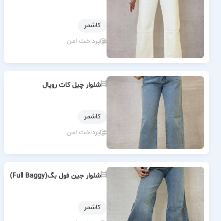
كاشمر
پرداخت امن
شلوار چیل کات رویال
كاشمر
پرداخت امن
شلوار جین فول بگ(Full Baggy)
كاشمر