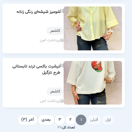
شومیز شیشه‌ای رنگی زنانه
كاشمر
پرداخت امن
تیشرت باکسی ترند تابستانی
طرح نارگيل
كاشمر
پرداخت امن
اول
قبلی
1
2
3
بعدی
آخر (3)
تعداد کل:
31