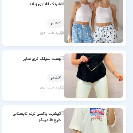
شرتک فانتزی زنانه
كاشمر
پرداخت امن
وست سیلک فری سایز
كاشمر
پرداخت امن
تیشرت باکسی ترند تابستانی
طرح فلامينگو