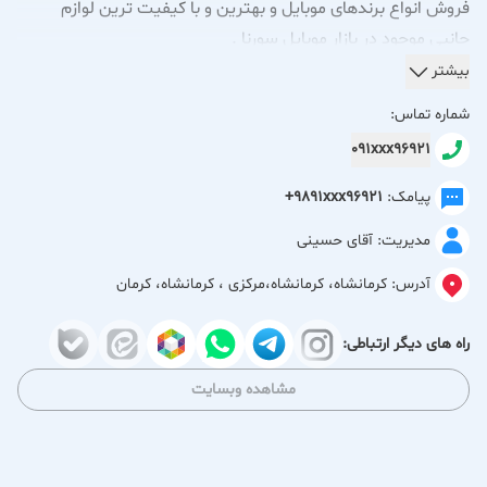
فروش انواع برندهای موبایل و بهترین و با کیفیت ترین لوازم
جانبی موجود در بازار موبایل سورنا .
بیشتر
ساعت کاری فروشگاه موبایل سورنا جهت راحتی هموطنان به شرح
شماره تماس:
زیر میباشد:
091xxx96921
همه روزه از ساعت 10 صبح تا 20 عصر.
پیامک:
+9891xxx96921
جهت خرید و مشاوره به صورت حضوری و آنلاین به فروشگاه موبایل
مدیریت: آقای حسینی
سورنا مراجعه فرمایید یا با شماره ذکر شده در صفحه موبایل سورنا
تماس حاصل فرمایید.
آدرس:
کرمانشاه، کرمانشاه،مرکزی ، کرمانشاه، کرمان
راه های دیگر ارتباطی:
مشاهده وبسایت