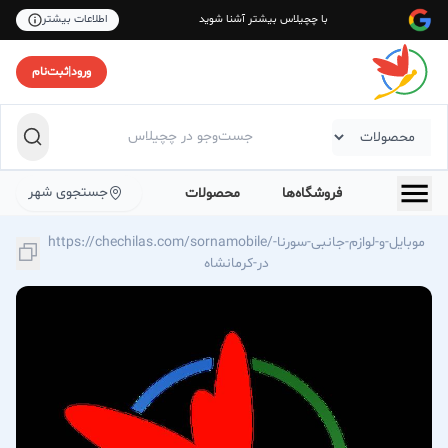
با چچیلاس بیشتر آشنا شوید
اطلاعات بیشتر
ورود
|
ثبت‌نام
جستجوی شهر
فروشگاه‌ها
محصولات
https://chechilas.com/sornamobile/موبایل-و-لوازم-جانبی-سورنا-
در-کرمانشاه