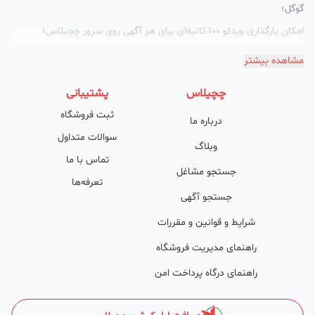
گوگل؛
امکان بارگذاری ویدئو 100 ثانیه‌ای برای هر آگهی روی سرور چچیلاس؛
گالری تصاویر محصول؛
مشاهده بیشتر
امکان دسته‌بندی آگهی‌ها
چچیلاس
پشتیبانی
پشتیبانی حرفه‌ای را هم به سبد خدماتش اضافه کرده است. چچیلاس با
ثبت فروشگاه
درباره ما
امکان پشتیبان اختصاصی به محض ورود هر کسب‌وکار، نظارت، تحلیل
سوالات متداول
وکمک پشتیبان‌ها در تولید محتوا و سئونویسی به کسب‌وکارها شرایط را
وبلاگ
تماس با ما
طوری فراهم کرده که تا الان کسب‌وکارهای فعال در چچیلاس با کلمات
جستجو مشاغل
تعرفه‌ها
کلیدی بسیار خوبی رتبه دریافت کرده و بازخورد‌های بسیار خوبی گرفته‌اند.
جستجو آگهی
طی تماس‌های دوره‌ای پشتیبان‌ها (هر 45 روز تا 60 روز یک‌بار)، صاحبین
شرایط و قوانین و مقررات
کسب‌وکارها با دریافت گزارش عملکردشان، در جریان کارهای انجام شده قرار
راهنمای مدیریت فروشگاه
می‌گیرند.
راهنمای درگاه پرداخت امن
کدام کسب و کارها در چچیلاس میتوانند خود و محصولاتشان را
معرفی کنند؟