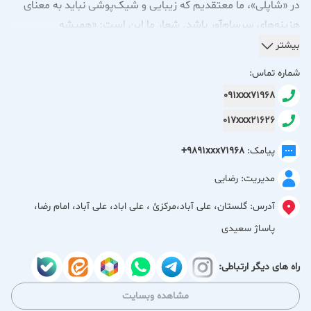
در «شاپلی»، ما معتقدیم که زیبایی و شیک‌پوشی نباید به معنای
هزینه‌های سرسام‌آور باشد. شعار ما این است: «همیشه
شیک‌ترین، گران‌ترین نیست.» ما با دقت، مجموعه‌ای از پوشاک
بیشتر
زنانه را گرد هم آورده‌ایم که کیفیت، طراحی به‌روز و زیبایی را با
شماره تماس:
قیمتی منصفانه ارائه می‌دهند. با «شاپلی»، شما هوشمندانه‌ترین
091xxx71968
انتخاب‌ها را خواهید داشت؛ لباسی که هم چشم‌نواز است و هم با
017xxx21626
بودجه شما سازگار.
پیامک:
+9891xxx71968
مدیریت: رضایی
آدرس:
گلستان، علی آباد،مركزئ ، علی اباد، علی آباد، امام رضا،
پاساژ سعیدی
راه های دیگر ارتباطی:
مشاهده وبسایت