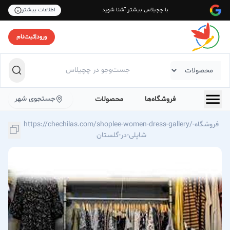
با چچیلاس بیشتر آشنا شوید
اطلاعات بیشتر
ورود
|
ثبت‌نام
جستجوی شهر
فروشگاه‌ها
محصولات
https://chechilas.com/shoplee-women-dress-gallery/فروشگاه-
شاپلی-در-گلستان