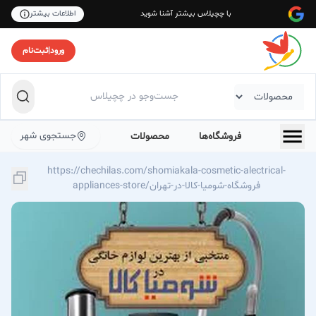
با چچیلاس بیشتر آشنا شوید
اطلاعات بیشتر
ورود
|
ثبت‌نام
جستجوی شهر
فروشگاه‌ها
محصولات
https://chechilas.com/shomiakala-cosmetic-alectrical-
appliances-store/فروشگاه-شومیا-کالا-در-تهران