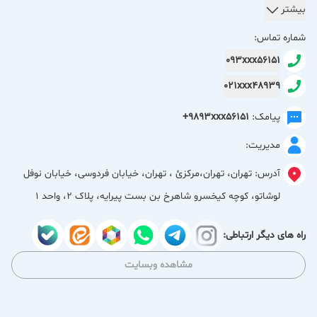
بیشتر
در شومیا کالا، مجموعه‌ای کامل و متنوع از لوازم برقی آرایشی و
شماره تماس:
لوازم شخصی برقی گردآوری شده تا پاسخگوی نیاز افرادی باشد که
093xxx56151
به زیبایی، آراستگی و مراقبت روزانه خود اهمیت می‌دهند. این
021xxx48939
مجموعه با ارائه‌ی محصولات کاربردی، باکیفیت و به‌روز، تجربه‌ای
مطمئن و آسان از خرید تجهیزات شخصی را برای شما فراهم
پیامک:
+9893xxx56151
می‌کند.
مدیریت:
محصولات شومیا کالا شامل:
آدرس:
تهران، تهران،مركزئ ، تهران، خیابان فردوسی، خیابان نوفل
لوشاتو، کوچه کیخسرو شاهرخ بن بست پیرایه، پلاک 2، واحد 1
دستگاه لیزر مو برای کاهش و حذف موهای زائد با روش‌های نوین
ریش‌تراش‌های حرفه‌ای برای اصلاحی دقیق، سریع و راحت
راه های دیگر ارتباطی:
سشوارهای متنوع با قدرت مناسب برای استفاده خانگی و حرفه‌ای
مشاهده وبسایت
اتو مو برای صاف‌کردن و حالت‌دهی زیبا به موها
ماشین اصلاح سر، صورت، بینی و گوش با طراحی کاربردی و عملکرد
دقیق