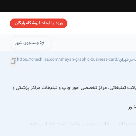
ورود یا ایجاد فروشگاه رایگان
جستجوی شهر
https://c/شایان-گرافیک-در-تهران
پاکت تبلیغاتی، مرکز تخصصی امور چاپ و تبلیغات مراکز پزشکی و
شور
اع محصولات تبلیغاتی و هویتی، مفتخر است خدماتی جامع و
 با درک عمیق از نیازهای بصری و ارتباطی این حوزه حساس، تلاش