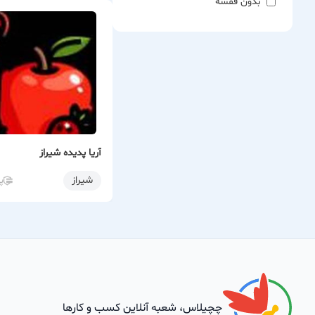
بدون قفسه
چرا شایا
تجربه و 
کیفیت بی‌
مشاوره حر
تنوع بی‌
تعهد به ز
شایان گر
آریا پدیده شیراز
شیراز
پ
با ما، نا
چچیلاس، شعبه آنلاین کسب و کارها