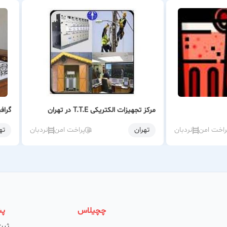
ن گرافیک؟
تخصص: سال‌ها سابقه درخشان در صنعت چاپ و تبلیغات.
رقیب: استفاده از مرغوب‌ترین مواد اولیه و به‌روزترین دستگاه‌های چاپ
فه‌ای: راهنمایی و همراهی شما در تمامی مراحل، از ایده تا اجرای نهایی.
نهایت: پوشش طیف وسیعی از نیازهای چاپی و تبلیغاتی.
مان: رعایت دقیق زمان‌بندی تحویل پروژه‌ها.
افیک؛ خلاقیت در طراحی، دقت در چاپ، اطمینان در تبلیغات.
مرکز تجهیزات الکتریکی T.T.E در تهران
گراف
راخت امن
نردبان
تهران
پراخت امن
نردبان
ته
م و نشان شما ماندگار خواهد شد.
چچیلاس
پش
ثبت