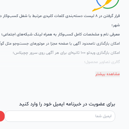
قرار گرفتن در 8 لیست دسته‌بندی کلمات کلیدی مرتبط با شغل کسب‌وکار
شهر؛
معرفی نام و مشخصات کامل کسب‌وکار به همراه لینک شبکه‌های اجتماعی؛
امکان بارگذاری نامحدود آگهی با صفحه مجزا در موتورهای جست‌وجو مثل گوگ
امکان بارگذاری ویدئو 100 ثانیه‌ای برای هر آگهی روی سرور چچیلاس؛
گالری تصاویر محصول؛
امکان دسته‌بندی آگهی‌ها
مشاهده بیشتر
پشتیبانی حرفه‌ای را هم به سبد خدماتش اضافه کرده است. چچیلاس با امک
اختصاصی به محض ورود هر کسب‌وکار، نظارت، تحلیل وکمک پشتیبان‌ها در ت
سئونویسی به کسب‌وکارها شرایط را طوری فراهم کرده که تا الان کسب‌وکارها
برای عضویت در خبرنامه ایمیل خود را وارد کنید
چچیلاس با کلمات کلیدی بسیار خوبی رتبه دریافت کرده و بازخورد‌های بسیار 
طی تماس‌های دوره‌ای پشتیبان‌ها (هر 45 روز تا 60 روز یک‌با
دریافت گزارش عملکردشان، در جریان کارهای انجام شده قرار می‌گیرند.