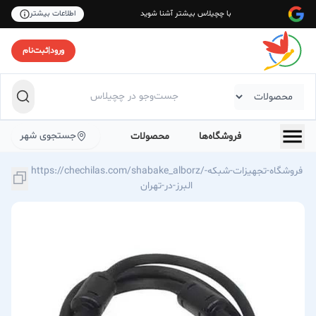
با چچیلاس بیشتر آشنا شوید
اطلاعات بیشتر
ورود
|
ثبت‌نام
جستجوی شهر
فروشگاه‌ها
محصولات
https://chechilas.com/shabake_alborz/فروشگاه-تجهیزات-شبکه-
البرز-در-تهران