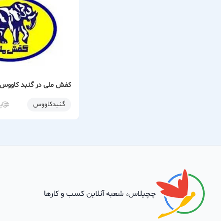
کفش ملی در گنبد کاووس
گنبدكاووس
پ
چچیلاس، شعبه آنلاین کسب و کارها