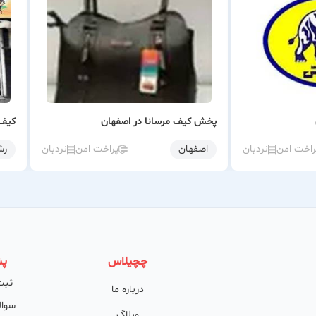
پخش کیف مرسانا در اصفهان
کیف
راخت امن
نردبان
اصفهان
پراخت امن
نردبان
رش
چچیلاس
پش
ثبت
درباره ما
سوال
وبلاگ