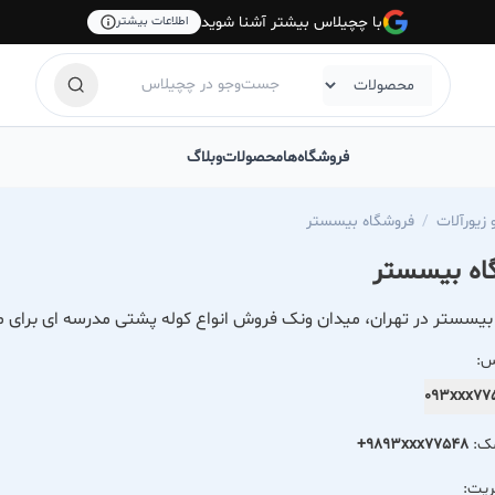
با چچیلاس بیشتر آشنا شوید
اطلاعات بیشتر
فروشگاه‌ها
محصولات
وبلاگ
زیورآلات
فروشگاه بیسستر
اه بیسستر
بیسستر در تهران، میدان ونک فروش انواع کوله پشتی مدرسه ای برای 
س:
093xxx7
مک:
+9893xxx77548
ریت: