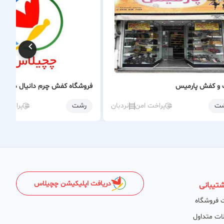
 و کفش پارمیس
فروشگاه کفش چرم دانیال در رش
ت
پراخت امن
نردبان
رشت
پراخت ا
دریافت اپلیکیشن چچیلاس
تیبانی
 فروشگاه
ات متداول