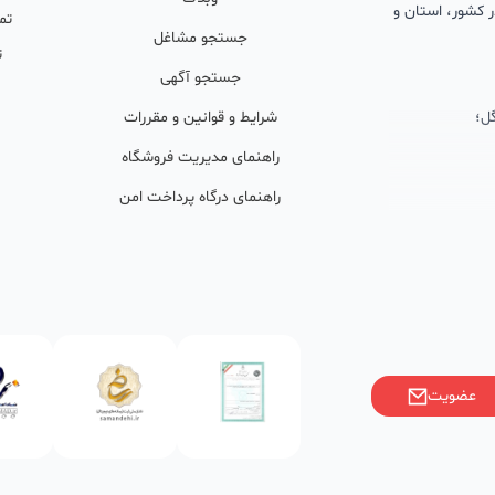
 در کشور، استان و
تم
جستجو مشاغل
ت
جستجو آگهی
ل؛
شرایط و قوانین و مقررات
راهنمای مدیریت فروشگاه
راهنمای درگاه پرداخت امن
ان پشتیبان
ولید محتوا و
ی فعال در
خوبی گرفته‌اند.
عضویت
ر)، صاحبین کسب‌وکارها با
فی کنند؟