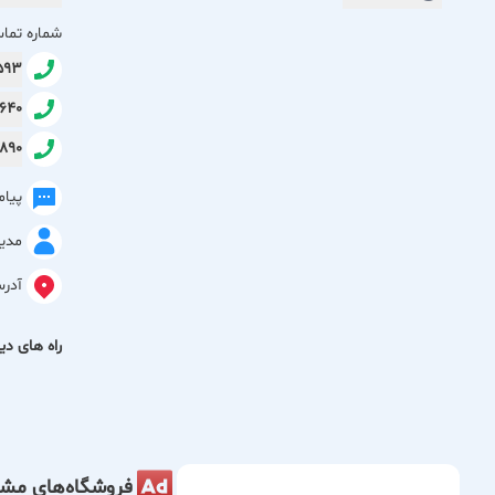
شماره تما
3593
0640
9890
پیا
مدی
آدر
راه های دیگ
فروشگاه‌های مشا