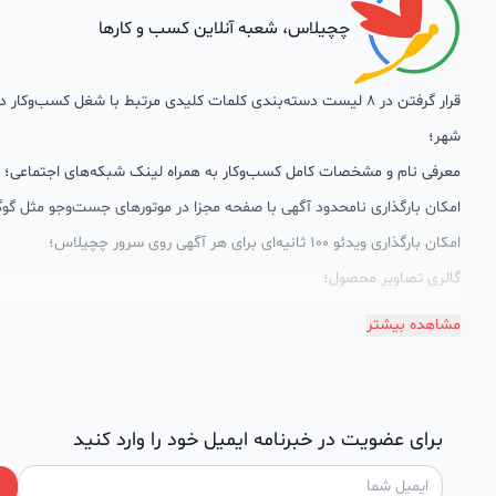
چچیلاس، شعبه آنلاین کسب و کارها
قرار گرفتن در 8 لیست دسته‌بندی کلمات کلیدی مرتبط با شغل کسب‌وکار
شهر؛
معرفی نام و مشخصات کامل کسب‌وکار به همراه لینک شبکه‌های اجتماعی؛
امکان بارگذاری نامحدود آگهی با صفحه مجزا در موتورهای جست‌وجو مثل گوگ
امکان بارگذاری ویدئو 100 ثانیه‌ای برای هر آگهی روی سرور چچیلاس؛
گالری تصاویر محصول؛
امکان دسته‌بندی آگهی‌ها
مشاهده بیشتر
پشتیبانی حرفه‌ای را هم به سبد خدماتش اضافه کرده است. چچیلاس با امک
اختصاصی به محض ورود هر کسب‌وکار، نظارت، تحلیل وکمک پشتیبان‌ها در ت
سئونویسی به کسب‌وکارها شرایط را طوری فراهم کرده که تا الان کسب‌وکارها
برای عضویت در خبرنامه ایمیل خود را وارد کنید
چچیلاس با کلمات کلیدی بسیار خوبی رتبه دریافت کرده و بازخورد‌های بسیار 
طی تماس‌های دوره‌ای پشتیبان‌ها (هر 45 روز تا 60 روز یک‌با