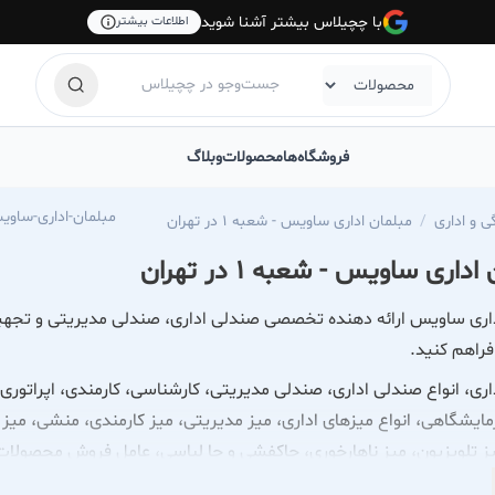
با چچیلاس بیشتر آشنا شوید
اطلاعات بیشتر
فروشگاه‌ها
محصولات
وبلاگ
https://chechilas.com/savice-office-furniture/مبلمان-
ی و اداری
مبلمان اداری ساویس - شعبه 1 در تهران
داری ساویس - شعبه 1 در تهران
اری ساویس ارائه دهنده تخصصی صندلی اداری، صندلی مدیریتی و تجهیزا
راهم کنید.
اری، انواع صندلی اداری، صندلی مدیریتی، کارشناسی، کارمندی، اپراتو
ایشگاهی، انواع میزهای اداری، میز مدیریتی، میز کارمندی، منشی، میز ج
ز تلویزیون، میز ناهارخوری، جاکفشی و جا لباسی، عامل فروش محصولات م