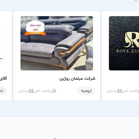
شرکت مبلمان روژین
آقای
راخت امن
نردبان
ارومیه
پراخت امن
نردبان
تن