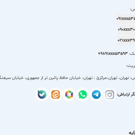
س:
091xxx5
090xxx3
021xxx3
مک:
+9891xxx53593
ریت:
س:
تهران، تهران،مركزئ ، تهران، خیابان حافظ پائین تر از جمهوری، خیابان سره
ر ارتباطی:
به