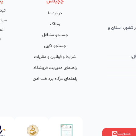
چچیلاس
پش
ثبت
درباره ما
سوال
وبلاگ
 در کشور، استان و
تم
جستجو مشاغل
ت
جستجو آگهی
ل؛
شرایط و قوانین و مقررات
راهنمای مدیریت فروشگاه
راهنمای درگاه پرداخت امن
ان پشتیبان
ولید محتوا و
ی فعال در
خوبی گرفته‌اند.
عضویت
ر)، صاحبین کسب‌وکارها با