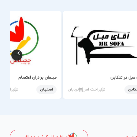
 مبل در تنکابن
مبلمان برادران اعتصام
كابن
پراخت امن
نردبان
اصفهان
پراخت ا