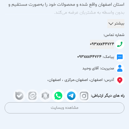
استان اصفهان واقع شده و محصولات خود را به‌صورت مستقیم و
بدون واسطه به مشتریان عرضه می‌کند.
شرکت Luxvip – تأمین‌کننده تخصصی سنگ بازالت و سنگ
بیشتر
دانه‌بندی‌شده بازالت در اصفهان
شماره تماس:
فروش سنگ بازالت و سنگ دانه‌بندی‌شده بازالت با کیفیت
093xxx44724
تضمینی
مزایای سنگ دانه‌بندی‌شده بازالت Luxvip در معدن سنگ بازالت
پیامک:
093xxx44724
در اصفهان :
مدیریت: آقای وحید
- سختی بسیار بالا: با درجه سختی 6.5 در مقیاس موس، این سنگ
آدرس:
اصفهان، اصفهان،مرکزی ، اصفهان،
یکی از مقاوم‌ترین مواد معدنی موجود است.
- کاربردهای متنوع صنعتی و عمرانی:
راه های دیگر ارتباطی:
- مناسب برای پایه‌های بتنی فوق‌مستحکم
مشاهده وبسایت
- استفاده در سازه‌های ضداسیدی
- ایده‌آل برای کفپوش‌های صنعتی و خاص با نیاز به مقاومت بالا
مصارف پزشکی و بیمارستانی: به دلیل خاصیت جذب اشعه،