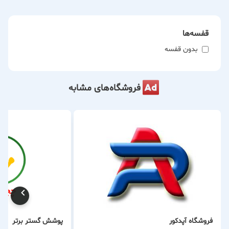
گزینه‌ای عالی برای ساخت اتاق‌های رادیولوژی و محافظت در برابر
پرتوها است.
قفسه‌ها
بدون قفسه
مشخصات فنی سنگ بازالت دانه‌بندی‌شده:
دانه‌بندی: کمتر از 5 میلی‌متر
میزان سیلیس (SiO₂): حدود 35٪
فروشگاه‌های مشابه
رنگ: مشکی مات
استخراج مستقیم از معدن: واقع در استان اصفهان
بسته‌بندی و تحویل: آماده ارسال به سراسر ایران و کشورهای
همسایه
چرا خرید از Luxvip معدن سنگ بازالت در اصفهان؟
خرید مستقیم از معدن – بدون واسطه
تضمین کیفیت مواد اولیه
قیمت رقابتی و مناسب
فروشگاه آپدكور
پوشش گستر برتر
مناسب برای پروژه‌های عمرانی، صنعتی و بیمارستانی