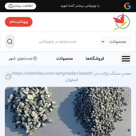
با چچیلاس بیشتر آشنا شوید
اطلاعات بیشتر
ورود
|
ثبت‌نام
جستجوی شهر
فروشگاه‌ها
محصولات
https://chechilas.com/sangmadan-bazalt/معدن-سنگ-بازالت-در-
اصفهان