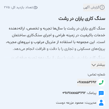
گزارش آگهی
تعداد بازدید کل: 275
سنگ کاری یاران در رشت
سنگ کاری یاران در رشت با سال‌ها تجربه و تخصص، ارائه‌دهنده
خدمات باکیفیت در زمینه طراحی و اجرای سنگ‌کاری ساختمان
است. این مجموعه با استفاده از متریال مرغوب و نیروهای مجربه،
پروژه‌های مسکونی و تجاری را با دقت و ظرافت انجام می‌دهد.
سنگ کاری یاران در رشت با بیش از یک دهه تجربه حرفه ای در
زمینه طراحی و اجرای سنگ کاری ساختمان، یکی از معتبرترین
بیشتر
مجموعه های فعال در این حوزه محسوب می شود. این مجموعه
شماره تماس:
متعهد به ارائه خدمات با کیفیت و مطابق با استانداردهای روز
091xxx53692
صنعت ساختمان است.
پیامک:
+9891xxx53692
تیم متخصص سنگ کاری یاران با بهره گیری از نیروهای ماهر و
مدیریت: محمود مزرعه دوست
باتجربه، کلیه پروژه های مسکونی، تجاری و اداری را با بالاترین دقت