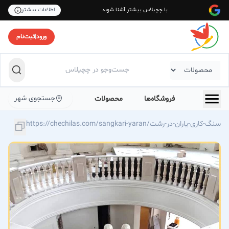
با چچیلاس بیشتر آشنا شوید
اطلاعات بیشتر
ورود
|
ثبت‌نام
جستجوی شهر
فروشگاه‌ها
محصولات
https://chechilas.com/sangkari-yaran/سنگ-کاری-یاران-در-رشت