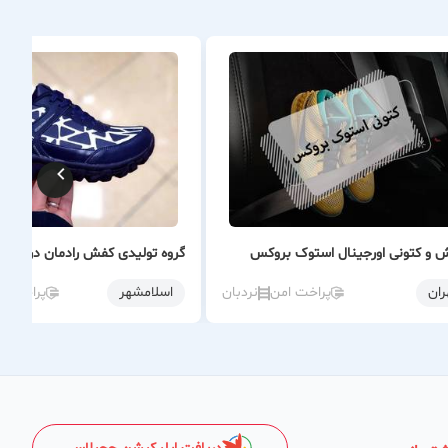
 و کتونی اورجینال استوک بروکس
گروه تولیدی کفش رادمان در تهران
ران
پراخت امن
نردبان
اسلامشهر
پراخت ا