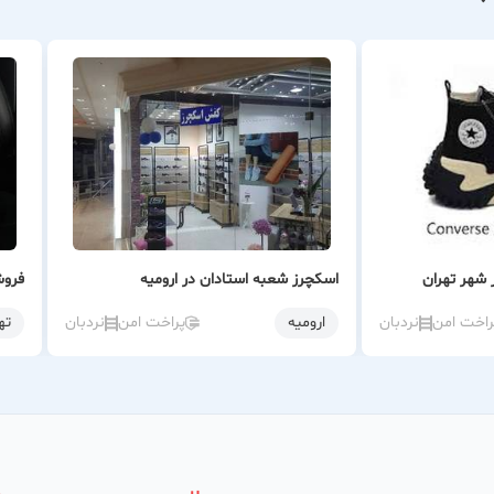
 شهر تهران
اسکچرز شعبه استادان در ارومیه
فروش
راخت امن
نردبان
ارومیه
پراخت امن
نردبان
ته