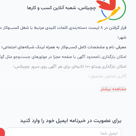
چچیلاس، شعبه آنلاین کسب و کارها
قرار گرفتن در 8 لیست دسته‌بندی کلمات کلیدی مرتبط با شغل کسب‌وکار
شهر؛
معرفی نام و مشخصات کامل کسب‌وکار به همراه لینک شبکه‌های اجتماعی؛
امکان بارگذاری نامحدود آگهی با صفحه مجزا در موتورهای جست‌وجو مثل گوگ
امکان بارگذاری ویدئو 100 ثانیه‌ای برای هر آگهی روی سرور چچیلاس؛
گالری تصاویر محصول؛
امکان دسته‌بندی آگهی‌ها
مشاهده بیشتر
پشتیبانی حرفه‌ای را هم به سبد خدماتش اضافه کرده است. چچیلاس با امک
اختصاصی به محض ورود هر کسب‌وکار، نظارت، تحلیل وکمک پشتیبان‌ها در ت
سئونویسی به کسب‌وکارها شرایط را طوری فراهم کرده که تا الان کسب‌وکارها
برای عضویت در خبرنامه ایمیل خود را وارد کنید
چچیلاس با کلمات کلیدی بسیار خوبی رتبه دریافت کرده و بازخورد‌های بسیار 
طی تماس‌های دوره‌ای پشتیبان‌ها (هر 45 روز تا 60 روز یک‌با