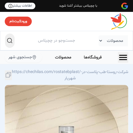
با چچیلاس بیشتر آشنا شوید
اطلاعات بیشتر
ورود
|
ثبت‌نام
جستجوی شهر
فروشگاه‌ها
محصولات
https://chechilas.com/rostatebplast/شرکت-روستا-طب-پلاست-در-
شهریار