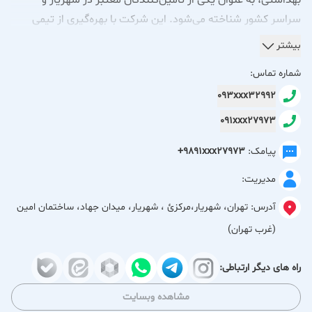
بهداشتی، به عنوان یکی از تأمین‌کنندگان معتبر در شهریار و
سراسر کشور شناخته می‌شود. این شرکت با بهره‌گیری از تیمی
متخصص و محصولات متنوع، آماده همکاری با برندهای نوپا و بزرگ
بیشتر
در صنعت آرایشی، بهداشتی، دارویی و مراقبت از پوست است.
شماره تماس:
محصولات و خدمات شرکت روستا طب پلاست:
093xxx32992
انواع شیشه‌های آرایشی با کیفیت بالا
091xxx27973
شیشه قطره‌ چکان
شیشه کرم‌پودر
پیامک:
+9891xxx27973
شیشه‌های رنگی، شفاف و مات در مدل‌های متنوع
مدیریت:
قطره‌چکان‌های حرفه‌ای با طراحی‌های خاص
قطره‌چکان ساده و لوکس
آدرس:
تهران، شهریار،مركزئ ، شهریار، میدان جهاد، ساختمان امین
سری‌ سیلیکونی و سری‌ شیشه‌ای با درب‌های رنگی یا کلاسیک
(غرب تهران)
پمپ اسپری و پمپ فومی
پمپ اسپری غلیظ‌پاش و رقیق‌پاش (برای لوسیون، تونر،
راه های دیگر ارتباطی:
ضدعفونی‌کننده و...)
مشاهده وبسایت
پمپ فومی ساده و براش‌دار (سیلیکونی، مناسب برای شوینده‌های