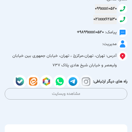
099xxx10520
مانتو و پالتو زنانه: از مدل‌های کلاسیک و رسمی گرفته تا طرح‌های
021xxx62530
مدرن و اسپرت، مانتو روشنی با ارائه تنوعی چشمگیر در رنگ، طرح
و جنس، شما را در انتخاب بهترین گزینه یاری می‌کند.
پیامک:
+9899xxx10520
کاپشن زنانه: با نزدیک شدن فصل سرما، کاپشن‌های متنوع مانتو
مدیریت:
روشنی با حفظ گرما و ارائه سبکی جذاب، انتخابی ایده‌آل برای بانوان
شیک‌پوش هستند.
آدرس:
تهران، تهران،مركزئ ، تهران، خیابان جمهوری بین خیابان
کت زنانه: از کت‌های اداری گرفته تا کت‌های مجلسی و اسپرت،
ولیعصر و خیابان شیخ هادی پلاک 737
مانتو روشنی مجموعه‌ای کامل را برای تکمیل استایل شما فراهم
آورده است.
راه های دیگر ارتباطی:
در مانتو روشنی، کیفیت حرف اول را می‌زند. ما با استفاده از بهترین
مشاهده وبسایت
پارچه‌ها و با بهره‌گیری از دانش روز در طراحی و دوخت، محصولاتی
را به شما عرضه می‌کنیم که علاوه بر زیبایی، از دوام و کیفیت بالایی
نیز برخوردارند. تنوع بی‌نظیر در مدل‌ها، رنگ‌ها و سایزبندی‌ها، این
اطمینان را به شما می‌دهد که می‌توانید انتخابی متناسب با سلیقه
و نیاز خود داشته باشید.