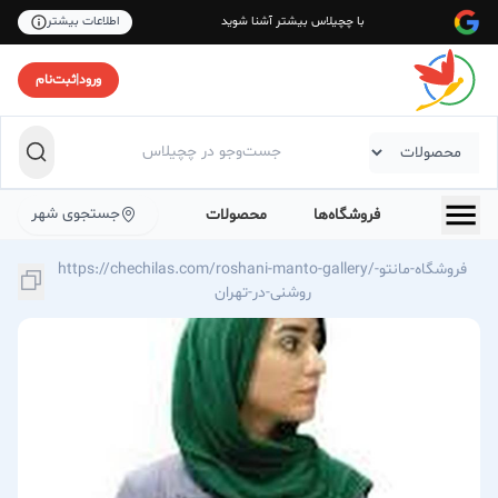
با چچیلاس بیشتر آشنا شوید
اطلاعات بیشتر
ورود
|
ثبت‌نام
جستجوی شهر
فروشگاه‌ها
محصولات
https://chechilas.com/roshani-manto-gallery/فروشگاه-مانتو-
روشنی-در-تهران